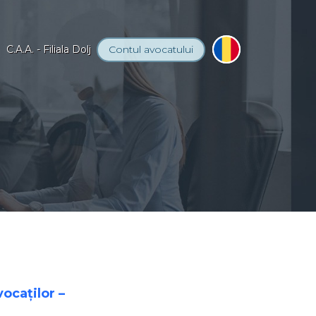
C.A.A. - Filiala Dolj
Contul
avocatului
ocaților –