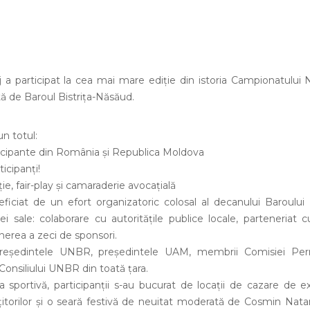
 a participat la cea mai mare ediție din istoria Campionatului 
tă de Baroul Bistrița-Năsăud.
un totul:
icipante din România și Republica Moldova
icipanți!
e, fair-play și camaraderie avocațială
iciat de un efort organizatoric colosal al decanului Baroului B
ei sale: colaborare cu autoritățile publice locale, parteneriat 
inerea a zeci de sponsori.
președintele UNBR, președintele UAM, membrii Comisiei Pe
Consiliului UNBR din toată țara.
 sportivă, participanții s-au bucurat de locații de cazare de 
țitorilor și o seară festivă de neuitat moderată de Cosmin Natan