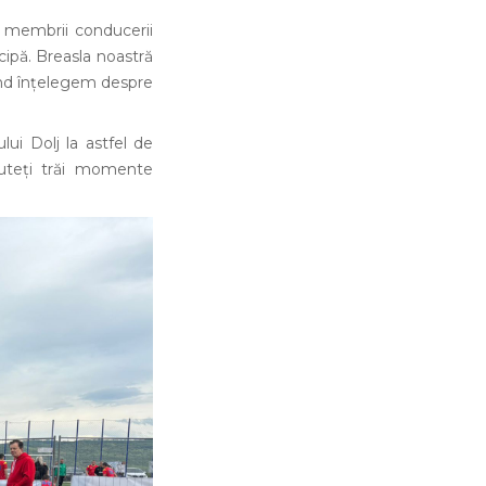
u membrii conducerii
cipă. Breasla noastră
ând înțelegem despre
lui Dolj la astfel de
Puteți trăi momente