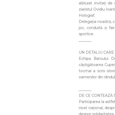
alăturat invitați d
ziaristul Ovidiu Ioan
Holograf.
Delegația noastră, ca
joc, conduită și fa
sportive.
_______
UN DETALIU CARE
Echipa Baroului D
câștigătoarea Cupei!
tocmai a scris isto
oamenilor din rândul
_______
DE CE CONTEAZĂ 
Participarea la astf
nivel național, desp
despre solidaritatea