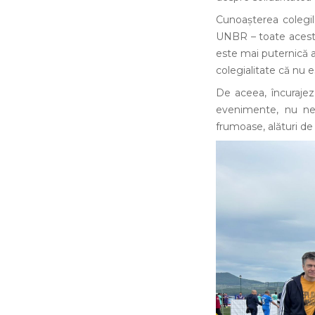
Cunoașterea colegil
UNBR – toate acestea
este mai puternică 
colegialitate că nu e
De aceea, încurajez 
evenimente, nu nea
frumoase, alături de 