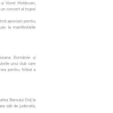
 și Viorel Moldovan,
u un concert al trupei
rimit aprecieri pentru
siv la manifestările
pioana României și
lorile unui club care
unea pentru fotbal a
atea Baroului Dolj la
ra sălii de judecată,