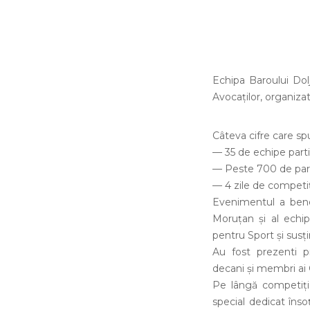
Echipa Baroului Dolj
Avocaților, organiza
Câteva cifre care sp
— 35 de echipe part
— Peste 700 de part
— 4 zile de competiți
Evenimentul a benef
Moruțan și al echip
pentru Sport și susț
Au fost prezenti 
decani și membri ai 
Pe lângă competiția
special dedicat înso