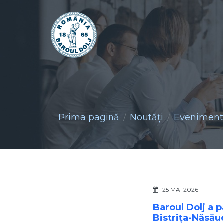
Prima pagină
Noutăţi
Evenimente
25 MAI 2026
Baroul Dolj a p
Bistrița-Năsău