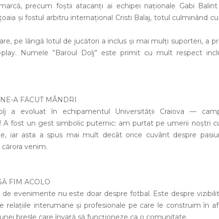
e marcă, precum foștii atacanți ai echipei naționale Gabi Balint
ițoaia și fostul arbitru internațional Cristi Balaj, totul culminând c
re, pe lângă lotul de jucători a inclus și mai mulți suporteri, a p
ir-play. Numele ”Baroul Dolj” este primit cu mult respect inclu
 NE-A FĂCUT MÂNDRI
olj a evoluat în echipamentul Universității Craiova — cam
 A fost un gest simbolic puternic: am purtat pe umerii noștri cu
rie, iar asta a spus mai mult decât orice cuvânt despre pasi
 cărora venim.
SĂ FIM ACOLO
el de evenimente nu este doar despre fotbal. Este despre vizibilit
re relațiile interumane și profesionale pe care le construim în afa
 unei bresle care învață să funcționeze ca o comunitate.