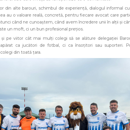
or din alte barouri, schimbul de experiență, dialogul informal c
 au o valoare reală, concretă, pentru fiecare avocat care parti
atunci când ne cunoaștem, când avem încredere unii în alții și c
ste un moft, ci un bun profesional prețios.
și pe viitor cât mai mulți colegi să se alăture delegației Barou
părat ca jucători de fotbal, ci ca însoțitori sau suporteri. 
colegi din toată țara.