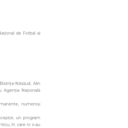
Național de Fotbal al
istrița-Năsăud, Alin
cu Agenția Națională
rmanente, numeroși
excepție, un program
ticu, în care ni s-au