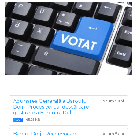
Adunarea Generală a Baroului
Acum 5 ani
Dolj - Proces verbal descărcare
gestiune a Baroului Dolj
(45,95 KB)
*.pdf
Baroul Dolj - Reconvocare
Acum 5 ani