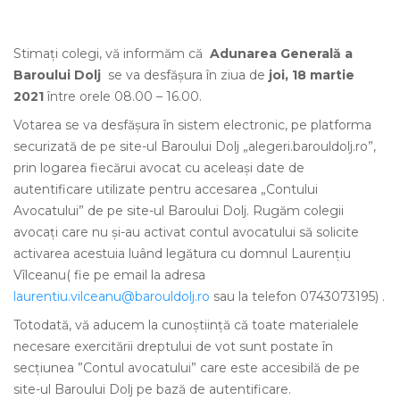
Stimați colegi, vă informăm că
Adunarea Generală a
Baroului Dolj
se va desfășura în ziua de
joi, 18 martie
2021
între orele 08.00 – 16.00.
Votarea se va desfăşura în sistem electronic, pe platforma
securizată de pe site-ul Baroului Dolj „alegeri.barouldolj.ro”,
prin logarea fiecărui avocat cu aceleaşi date de
autentificare utilizate pentru accesarea „Contului
Avocatului” de pe site-ul Baroului Dolj. Rugăm colegii
avocați care nu și-au activat contul avocatului să solicite
activarea acestuia luând legătura cu domnul Laurențiu
Vîlceanu( fie pe email la adresa
laurentiu.vilceanu@barouldolj.ro
sau la telefon 0743073195) .
Totodată, vă aducem la cunoștiință că toate materialele
necesare exercitării dreptului de vot sunt postate în
secțiunea ”Contul avocatului” care este accesibilă de pe
site-ul Baroului Dolj pe bază de autentificare.