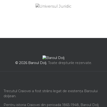
© 2026 Baroul Dolj.
Toate drepturile rezervate.
Trecutul Craiovei a fost strâns legat de existența Baroului
doljean.
Pentru istoria Craiovei din perioada 1865-1948, Baroul Dolj