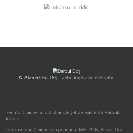
© 2026 Baroul Dolj.
Toate drepturile rezervate.
Trecutul Craiovei a fost strâns legat de existența Baroului
doljean.
Pentru istoria Craiovei din perioada 1865-1948, Baroul Dolj