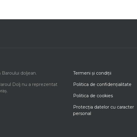
a Baroului doljean.
Termeni şi condiţii
Baroul Dolj nu a reprezentat
Politica de confidenţialitate
oraș.
Politica de cookies
Protecţia datelor cu caracter
personal