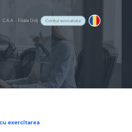
C.A.A. - Filiala Dolj
Contul
avocatului
 cu exercitarea