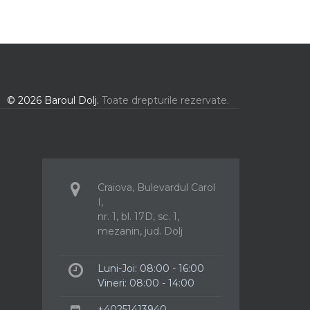
© 2026 Baroul Dolj.
Toate drepturile rezervate.
Craiova, Bulevardul Carol
I,
nr. 1, bl. 17D, sc. 1,
mezanin, jud. Dolj
Luni-Joi: 08:00 - 16:00
Vineri: 08:00 - 14:00
+40251413940