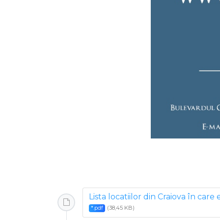
Lista locatiilor din Craiova în car
(38,45 KB)
*.pdf