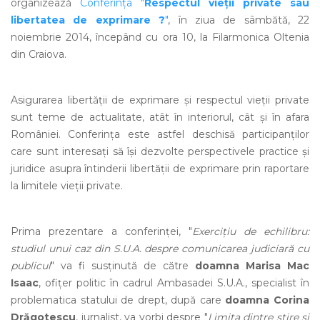
organizează
Conferința "
Respectul vieții private sau
libertatea de exprimare ?
"
, în ziua de sâmbătă, 22
noiembrie 2014, începând cu ora 10, la Filarmonica Oltenia
din Craiova.
Asigurarea libertății de exprimare și respectul vieții private
sunt teme de actualitate, atât în interiorul, cât și în afara
României. Conferința este astfel deschisă participanților
care sunt interesați să își dezvolte perspectivele practice și
juridice asupra întinderii libertății de exprimare prin raportare
la limitele vieții private.
Prima prezentare a conferinței, "
Exercițiu de echilibru:
studiul unui caz din S.U.A. despre comunicarea judiciară cu
publicul
" va fi susținută de către
doamna
Marisa Mac
Isaac
, ofițer politic în cadrul Ambasadei S.U.A., specialist în
problematica statului de drept, după care
doamna
Corina
Drăgotescu
, jurnalist, va vorbi despre "
Limita dintre știre și