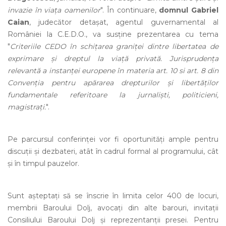
invazie în viața oamenilor
". În continuare,
domnul Gabriel
Caian
, judecător detașat, agentul guvernamental al
României la C.E.D.O., va susține prezentarea cu tema
"
Criteriile CEDO în schițarea graniței dintre libertatea de
exprimare și dreptul la viață privată. Jurisprudența
relevantă a instanței europene în materia art. 10 si art. 8 din
Convenția pentru apărarea drepturilor și libertăților
fundamentale referitoare la jurnaliști, politicieni,
magistrați.
".
Pe parcursul conferinței vor fi oportunități ample pentru
discuții și dezbateri, atât în cadrul formal al programului, cât
și în timpul pauzelor.
Sunt așteptați să se înscrie în limita celor 400 de locuri,
membrii Baroului Dolj, avocați din alte barouri, invitații
Consiliului Baroului Dolj și reprezentanții presei. Pentru