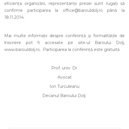
eficiența organizării, reprezentanții presei sunt rugați să
confirme participarea la office@barouldolj.ro până la
18.11.2014.
Mai multe informații despre conferință și formalitățile de
înscriere pot fi accesate pe site-ul Baroului Dolj,
www.barouldolj.ro. Participarea la conferință este gratuită.
Prof. univ. Dr.
Avocat
Ion Turculeanu
Decanul Baroului Dolj