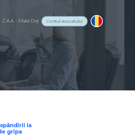
C.A.A. - Filiala Dolj
Contul
avocatului
spândirii la
 de gripa