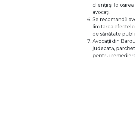
clienții și folosi
avocați.
Se recomandă avoc
limitarea efectel
de sănătate publi
Avocații din Barou
judecată, parchetel
pentru remediere