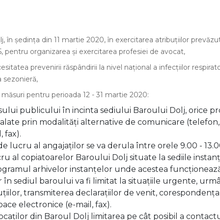
j, în ședința din 11 martie 2020, în exercitarea atribuțiilor prevăzute
5, pentru organizarea și exercitarea profesiei de avocat,
itatea prevenirii răspândirii la nivel național a infecțiilor respirat
 sezonieră,
măsuri pentru perioada 12 - 31 martie 2020:
sului publicului în incinta sediului Baroului Dolj, orice
ate prin modalități alternative de comunicare (telefon, s
, fax).
e lucru al angajaților se va derula între orele 9.00 - 13.0
 al copiatoarelor Baroului Dolj situate la sediile instanț
ogramul arhivelor instanțelor unde acestea funcționează
 în sediul baroului va fi limitat la situațiile urgente, ur
uțiilor, transmiterea declarațiilor de venit, corespondența S
oace electronice (e-mail, fax).
aților din Baroul Dolj limitarea pe cât posibil a contactu