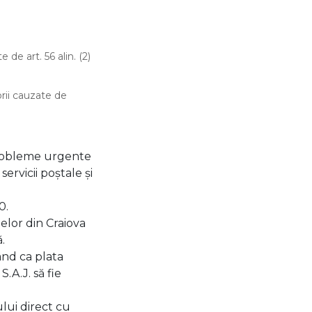
 de art. 56 alin. (2)
orii cauzate de
 probleme urgente
ervicii poștale și
0.
elor din Craiova
.
mând ca plata
.A.J. să fie
lui direct cu