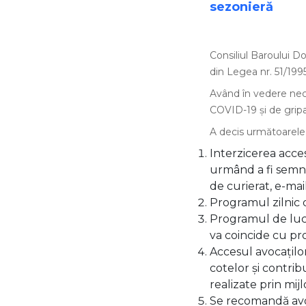
sezonieră
Consiliul Baroului Dol
din Legea nr. 51/199
Având în vedere neces
COVID-19 și de gripa
A decis următoarele 
Interzicerea acce
urmând a fi semnal
de curierat, e-mail
Programul zilnic d
Programul de lucru
va coincide cu pr
Accesul avocaților
cotelor și contrib
realizate prin mijl
Se recomandă avoc