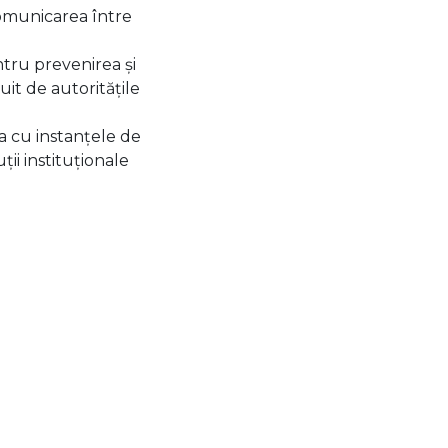
 comunicarea între
tru prevenirea și
it de autoritățile
ia cu instanțele de
ții instituționale