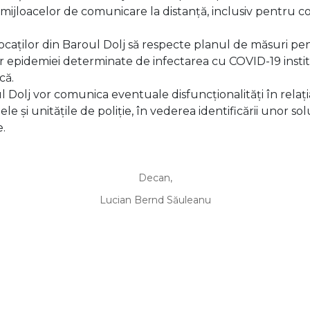
rea mijloacelor de comunicare la distanță, inclusiv pentru
aților din Baroul Dolj să respecte planul de măsuri pen
or epidemiei determinate de infectarea cu COVID-19 institu
că.
l Dolj vor comunica eventuale disfuncționalități în relaț
e și unitățile de poliție, în vederea identificării unor solu
.
Decan,
Lucian Bernd Săuleanu