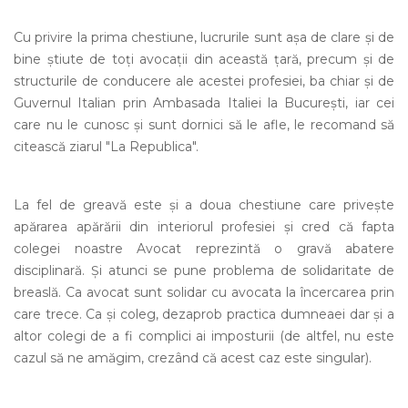
Cu privire la prima chestiune, lucrurile sunt așa de clare și de
bine știute de toți avocații din această țară, precum și de
structurile de conducere ale acestei profesiei, ba chiar și de
Guvernul Italian prin Ambasada Italiei la București, iar cei
care nu le cunosc și sunt dornici să le afle, le recomand să
citească ziarul "La Republica".
La fel de greavă este și a doua chestiune care privește
apărarea apărării din interiorul profesiei și cred că fapta
colegei noastre Avocat reprezintă o gravă abatere
disciplinară. Și atunci se pune problema de solidaritate de
breaslă. Ca avocat sunt solidar cu avocata la încercarea prin
care trece. Ca și coleg, dezaprob practica dumneaei dar și a
altor colegi de a fi complici ai imposturii (de altfel, nu este
cazul să ne amăgim, crezând că acest caz este singular).