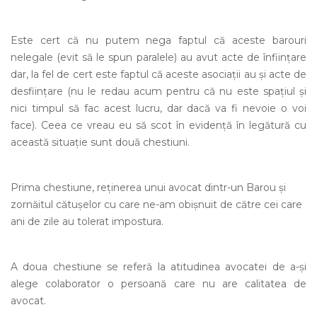
Este cert că nu putem nega faptul că aceste barouri
nelegale (evit să le spun paralele) au avut acte de înființare
dar, la fel de cert este faptul că aceste asociații au și acte de
desființare (nu le redau acum pentru că nu este spațiul și
nici timpul să fac acest lucru, dar dacă va fi nevoie o voi
face). Ceea ce vreau eu să scot în evidență în legătură cu
această situație sunt două chestiuni.
Prima chestiune, reținerea unui avocat dintr-un Barou și
zornăitul cătușelor cu care ne-am obișnuit de către cei care
ani de zile au tolerat impostura.
A doua chestiune se referă la atitudinea avocatei de a-și
alege colaborator o persoană care nu are calitatea de
avocat.