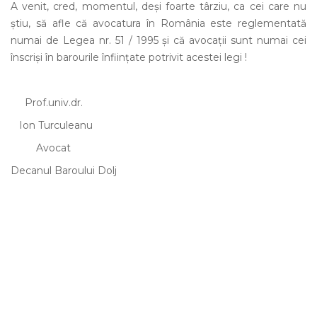
A venit, cred, momentul, deși foarte târziu, ca cei care nu
știu, să afle că avocatura în România este reglementată
numai de Legea nr. 51 / 1995 și că avocații sunt numai cei
înscriși în barourile înființate potrivit acestei legi !
Prof.univ.dr.
Ion Turculeanu
Avocat
Decanul Baroului Dolj