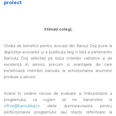
proiect
Stimați colegi,
Ghidul de beneficii pentru avocaţii din Baroul Dolj pune la
dispoziţia avocaţilor şi a publicului larg o listă a partenerilor
Baroului Dolj selectaţi pe baza criteriilor calitative şi de
excelenţă în servicii, precum și avantajele de care
beneficiază membrii baroului la achiziţionarea anumitor
produse şi servicii.
Având în vedere nevoia de evaluare și îmbunătățire a
programului, vă rugăm să ne transmiteți la
office@barouldolj.ro
ideile dumneavoastră pentru
perfecționarea programului sau reacții referitoare la