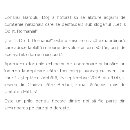
Consiliul Baroului Dolj a hotărât să se alăture acţiunii de
curățenie națională care se desfăşoară sub sloganul „Let`s
Do It, Romania!”.
„Let`s Do It, Romania!” este o mișcare civică extraordinară,
care aduce laolaltă milioane de voluntari din 150 țări, uniți de
același țel: o lume mai curată.
Apreciem eforturile echipelor de coordonare și lansăm un
îndemn la implicare către toți colegii avocaţi craioveni, pe
care îi aşteptăm sâmbătă, 15 septembrie 2018, ora 9.00, la
ieşirea din Craiova către Bechet, zona Făcăi, vis a vis de
Unitatea Militară.
Este un prilej pentru fiecare dintre noi să fie parte din
schimbarea pe care și-o dorește.