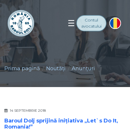
Contul
avocatului
Prima pagină
Noutăţi
Anunţuri
14 SEPTEMBRIE 2018
Baroul Dolj sprijină inițiativa „Let`s Do It,
Romania!”