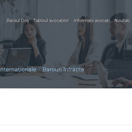
Baroul Dolj
Tabloul avocaţilor
Informaţii avocaţi
Noutăţi
 internaţionale
Barouri înfrățite