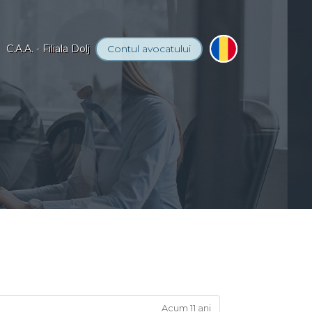
C.A.A. - Filiala Dolj
Contul
avocatului
Acum 11 ani