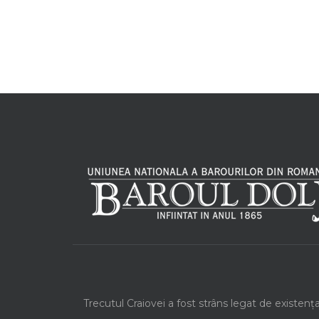
Trecutul Craiovei a fost strâns legat de existenț