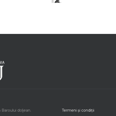
a Baroului doljean.
Termeni şi condiţii