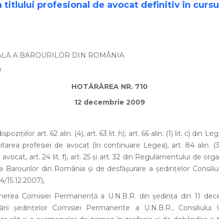
titlului profesional de avocat definitiv în cursu
ALĂ A BAROURILOR DIN ROMÂNIA
I
HOTĂRÂREA NR. 710
12 decembrie 2009
oziţiilor art. 62 alin. (4), art. 63 lit. h), art. 66 alin. (1) lit. c) din 
tarea profesiei de avocat (în continuare Legea), art. 84 alin. (3),
 avocat, art. 24 lit. f), art. 25 şi art. 32 din Regulamentului de org
a Barourilor din România şi de desfăşurare a şedinţelor Consiliu
4/15.12.2007),
nerea Comisiei Permanentă a U.N.B.R. din şedinţa din 11 dec
ării şedinţelor Comisiei Permanente a U.N.B.R., Consiliului U.