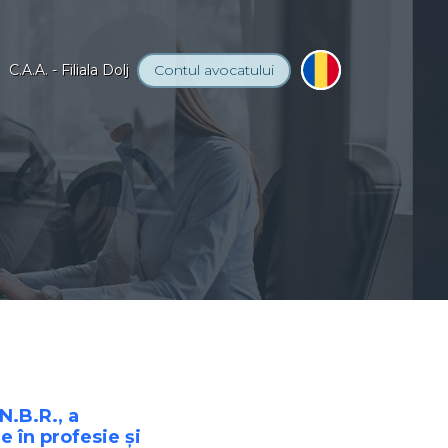
C.A.A. - Filiala Dolj
Contul
avocatului
N.B.R., a
e în profesie şi