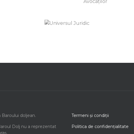
a Baroului doljean.
Termeni şi condiţii
Baroul Dolj nu a reprezentat
Politica de confidenţialitate
oraș.