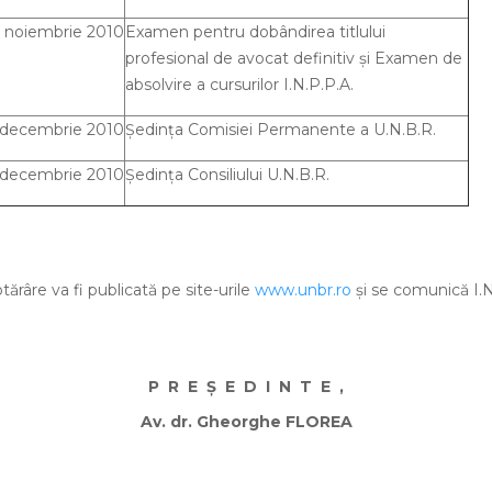
21 noiembrie 2010
Examen pentru dobândirea titlului
profesional de avocat definitiv şi Examen de
absolvire a cursurilor I.N.P.P.A.
 decembrie 2010
Şedinţa Comisiei Permanente a U.N.B.R.
2 decembrie 2010
Şedinţa Consiliului U.N.B.R.
ărâre va fi publicată pe site-urile
www.unbr.ro
şi se comunică I.N.
P
R
E
Ş
E
D
I
N
T
E
,
Av. dr. Gheorghe FLOREA