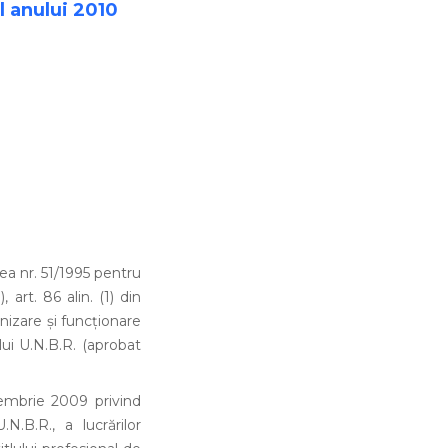
l anului 2010
Legea nr. 51/1995 pentru
 art. 86 alin. (1) din
anizare şi funcţionare
lui U.N.B.R. (aprobat
embrie 2009 privind
N.B.R., a lucrărilor