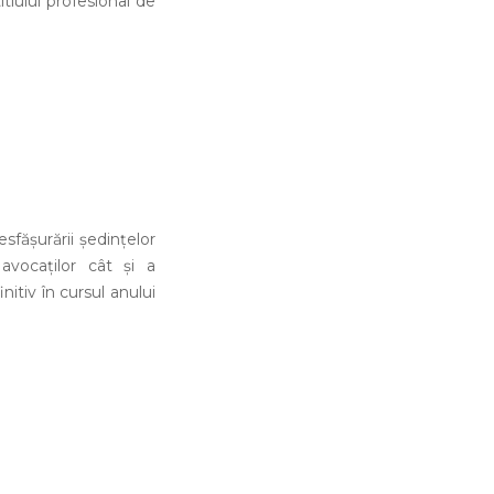
tlului profesional de
esfăşurării şedinţelor
avocaţilor cât şi a
nitiv în cursul anului