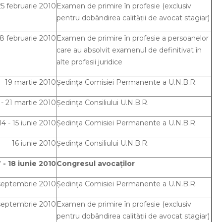
25 februarie 2010
Examen de primire în profesie (exclusiv
pentru dobândirea calităţii de avocat stagiar)
28 februarie 2010
Examen de primire în profesie a persoanelor
care au absolvit examenul de definitivat în
alte profesii juridice
19 martie 2010
Şedinţa Comisiei Permanente a U.N.B.R.
 - 21 martie 2010
Şedinţa Consiliului U.N.B.R.
14 - 15 iunie 2010
Şedinţa Comisiei Permanente a U.N.B.R.
16 iunie 2010
Şedinţa Consiliului U.N.B.R.
7 - 18 iunie 2010
Congresul avocaţilor
 septembrie 2010
Şedinţa Comisiei Permanente a U.N.B.R.
 septembrie 2010
Examen de primire în profesie (exclusiv
pentru dobândirea calităţii de avocat stagiar)