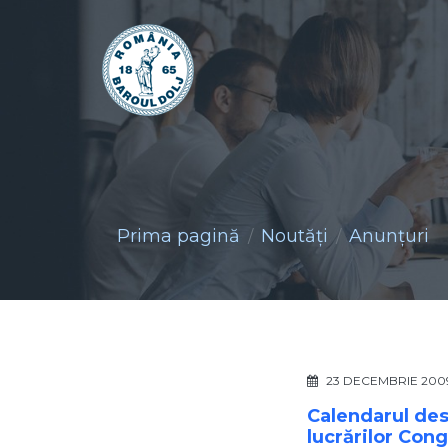
Prima pagină
Noutăţi
Anunţuri
23 DECEMBRIE 200
Calendarul desf
lucrărilor Cong