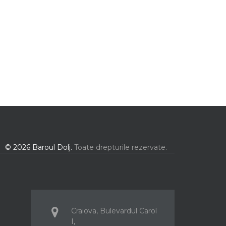
© 2026 Baroul Dolj.
Toate drepturile rezervate.
Craiova, Bulevardul Carol
I,