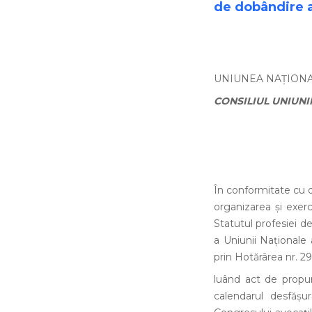
de dobândire a 
UNIUNEA NAŢION
CONSILIUL UNIUNI
În conformitate cu disp
organizarea şi exerci
Statutul profesiei de
a Uniunii Naţionale 
prin Hotărârea nr. 29
luând act de propu
calendarul desfăşur