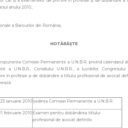
or cât şi a examenelor de primire în profesie şi de dobândire a ti
ursul anului 2010,
ţionale a Barourilor din România,
HOTĂRĂŞTE
propunerea Comisiei Permanente a U.N.B.R.
privind calendarul d
e a U.N.B.R., Consiliului U.N.B.R., a lucrărilor Congresului 
 în profesie şi de dobândire a titlului profesional de avocat defi
mează:
 23 ianuarie 2010
Şedinţa Comisiei Permanente a U.N.B.R.
 21 februarie 2010
Examen pentru dobândirea titlului
profesional de avocat definitiv