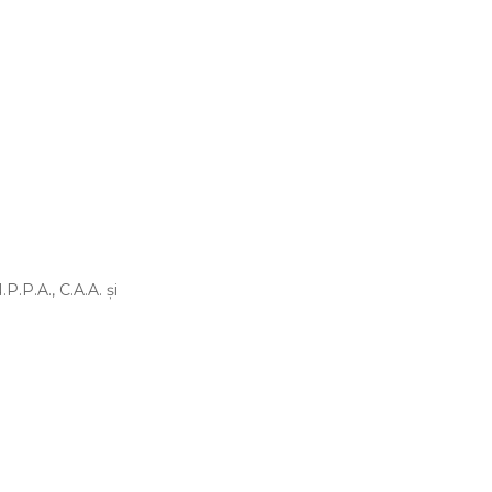
P.P.A., C.A.A. şi