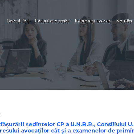
Baroul Dolj
Tabloul avocaţilor
Informaţii avocaţi
Noutăţi
9
ăşurării şedinţelor CP a U.N.B.R., Consiliului U.
resului avocaţilor cât şi a examenelor de primir