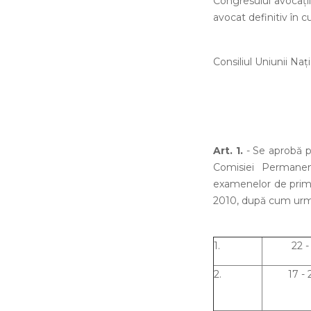
Congresului avocaţil
avocat definitiv în c
Consiliul Uniunii Na
Art. 1.
- Se aprobă 
Comisiei Permanent
examenelor de primire
2010, după cum ur
1.
22 -
2.
17 -