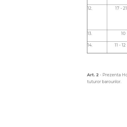
12.
17 - 
13.
10
14.
11 - 1
Art. 2
- Prezenta Hot
tuturor barourilor.