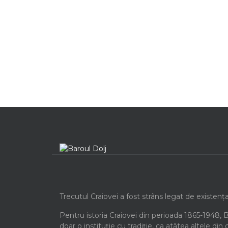
Trecutul Craiovei a fost strâns legat de existenț
Pentru istoria Craiovei din perioada 1865-1948, 
doar o instituție cu tradiție, ca atâtea altele din 