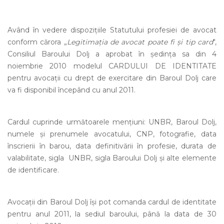
Având în vedere dispoziţiile
Statutului profesiei de avocat
conform cărora „
Legitimaţia de avocat poate fi şi tip card
",
Consiliul Baroului Dolj a aprobat în şedinţa sa din 4
noiembrie 2010 modelul CARDULUI DE IDENTITATE
pentru avocaţii cu drept de exercitare din Baroul Dolj care
va fi disponibil începând cu anul 2011.
Cardul cuprinde următoarele menţiuni: UNBR, Baroul Dolj,
numele şi prenumele avocatului, CNP, fotografie, data
înscrierii în barou, data definitivării în profesie, durata de
valabilitate, sigla
UNBR, sigla Baroului Dolj şi alte elemente
de identificare.
Avocaţii din Baroul Dolj îşi pot comanda cardul de identitate
pentru anul 2011, la sediul baroului, până la data de 30