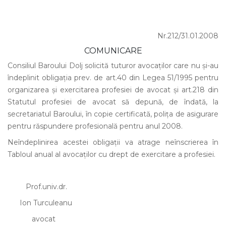
Nr.212/31.01.2008
COMUNICARE
Consiliul Baroului Dolj solicită tuturor avocaţilor care nu şi-au
îndeplinit obligaţia prev. de art.40 din Legea 51/1995 pentru
organizarea şi exercitarea profesiei de avocat şi art.218 din
Statutul profesiei de avocat să depună, de îndată, la
secretariatul Baroului, în copie certificată, poliţa de asigurare
pentru răspundere profesională pentru anul 2008.
Neîndeplinirea acestei obligaţii va atrage neînscrierea în
Tabloul anual al avocaţilor cu drept de exercitare a profesiei.
Prof.univ.dr.
Ion Turculeanu
avocat