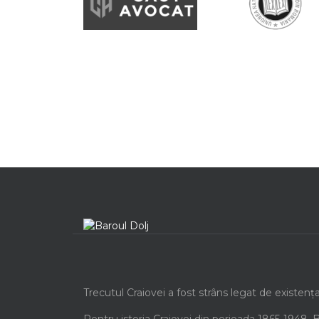
Trecutul Craiovei a fost strâns legat de existenț