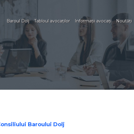
Baroul Dolj
Tabloul avocaţilor
Informaţii avocaţi
Noutăţi
nsiliului Baroului Dolj