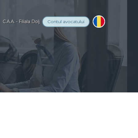
C.A.A. - Filiala Dolj
Contul
avocatului