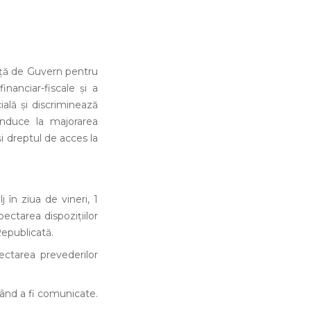
anță de Guvern pentru
inanciar-fiscale și a
ială și discriminează
conduce la majorarea
uși dreptul de acces la
 în ziua de vineri, 1
pectarea dispozițiilor
Republicată.
ectarea prevederilor
mând a fi comunicate.