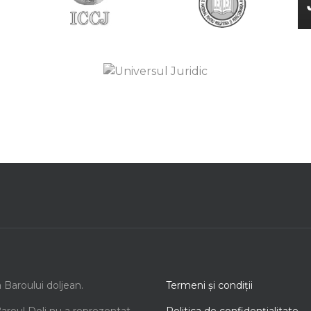
a Baroului doljean.
Termeni şi condiţii