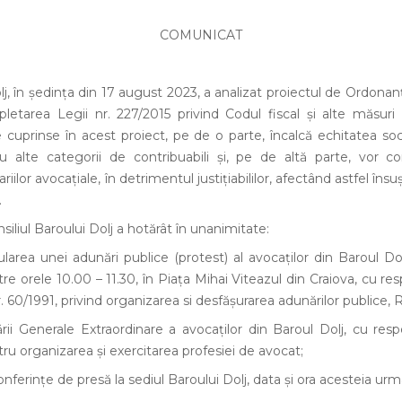
COMUNICAT
olj, în ședința din 17 august 2023, a analizat proiectul de Ordon
etarea Legii nr. 227/2015 privind Codul fiscal și alte măsuri f
 cuprinse în acest proiect, pe de o parte, încalcă echitatea soc
cu alte categorii de contribuabili și, pe de altă parte, vor 
iilor avocațiale, în detrimentul justițiabililor, afectând astfel îns
.
iliul Baroului Dolj a hotărât în unanimitate:
ularea unei adunări publice (protest) al avocaților din Baroul Dolj
e orele 10.00 – 11.30, în Piața Mihai Viteazul din Craiova, cu res
. 60/1991, privind organizarea si desfășurarea adunărilor publice, 
ii Generale Extraordinare a avocaților din Baroul Dolj, cu resp
tru organizarea și exercitarea profesiei de avocat;
onferințe de presă la sediul Baroului Dolj, data și ora acesteia ur