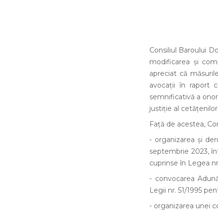
Consiliul Baroului D
modificarea și compl
apreciat că măsurile
avocații în raport 
semnificativă a onorar
justiție al cetățenilor
Față de acestea, Cons
- organizarea și der
septembrie 2023, într
cuprinse în Legea nr
- convocarea Adunăr
Legii nr. 51/1995 pen
- organizarea unei c