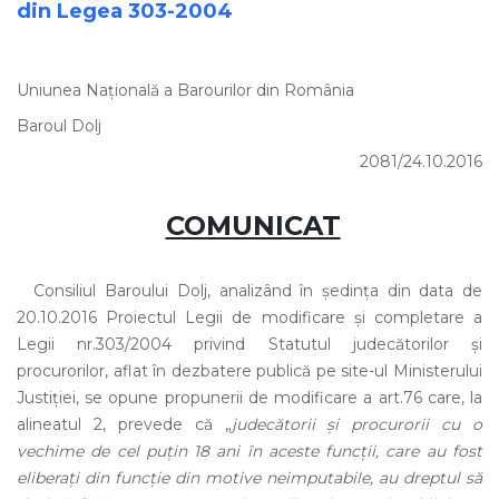
din Legea 303-2004
Uniunea Națională a Barourilor din România
Baroul Dolj
2081/24.10.2016
COMUNICAT
Consiliul Baroului Dolj, analizând în şedinţa din data de
20.10.2016 Proiectul Legii de modificare şi completare a
Legii nr.303/2004 privind Statutul judecătorilor şi
procurorilor, aflat în dezbatere publică pe site-ul Ministerului
Justiţiei, se opune propunerii de modificare a art.76 care, la
alineatul 2, prevede că „
judecătorii şi procurorii cu o
vechime de cel puţin 18 ani în aceste funcţii, care au fost
eliberaţi din funcţie din motive neimputabile, au dreptul să