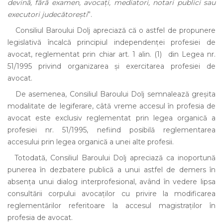
devină, fără examen, avocați, mediatori, notari publici sau
executori judecătoreşti
”.
Consiliul Baroului Dolj apreciază că o astfel de propunere
legislativă încalcă principiul independenţei profesiei de
avocat, reglementat prin chiar art. 1 alin. (1) din Legea nr.
51/1995 privind organizarea şi exercitarea profesiei de
avocat.
De asemenea, Consiliul Baroului Dolj semnalează greşita
modalitate de legiferare, câtă vreme accesul în profesia de
avocat este exclusiv reglementat prin legea organică a
profesiei nr. 51/1995, nefiind posibilă reglementarea
accesului prin legea organică a unei alte profesii.
Totodată, Consiliul Baroului Dolj apreciază ca inoportună
punerea în dezbatere publică a unui astfel de demers în
absenţa unui dialog interprofesional, având în vedere lipsa
consultării corpului avocaţilor cu privire la modificarea
reglementărilor referitoare la accesul magistraţilor în
profesia de avocat.