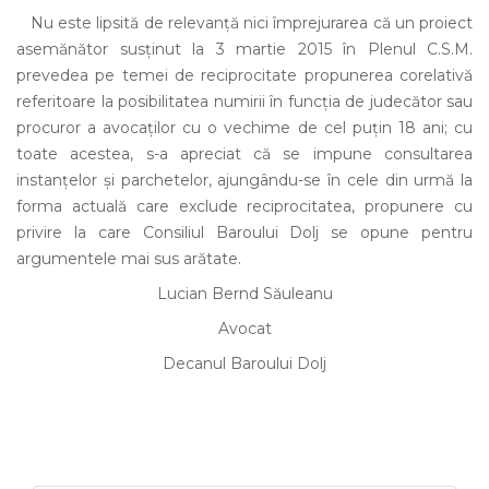
Nu este lipsită de relevanţă nici împrejurarea că un proiect
asemănător susţinut la 3 martie 2015 în Plenul C.S.M.
prevedea pe temei de reciprocitate propunerea corelativă
referitoare la posibilitatea numirii în funcţia de judecător sau
procuror a avocaţilor cu o vechime de cel puţin 18 ani; cu
toate acestea, s-a apreciat că se impune consultarea
instanţelor şi parchetelor, ajungându-se în cele din urmă la
forma actuală care exclude reciprocitatea, propunere cu
privire la care Consiliul Baroului Dolj se opune pentru
argumentele mai sus arătate.
Lucian Bernd Săuleanu
Avocat
Decanul Baroului Dolj