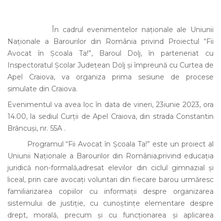
În cadrul evenimentelor naționale ale Uniunii
Naționale a Barourilor din România privind Proiectul “Fii
Avocat în Școala Ta!”, Baroul Dolj, în parteneriat cu
Inspectoratul Școlar Județean Dolj și împreună cu Curtea de
Apel Craiova, va organiza prima sesiune de procese
simulate din Craiova.
Evenimentul va avea loc în data de vineri, 23iunie 2023, ora
14.00, la sediul Curții de Apel Craiova, din strada Constantin
Brâncuși, nr. 55A .
Programul “Fii Avocat în Școala Ta!” este un proiect al
Uniunii Naționale a Barourilor din România,privind educația
juridică non-formală,adresat elevilor din ciclul gimnazial și
liceal, prin care avocați voluntari din fiecare barou urmăresc
familiarizarea copiilor cu informații despre organizarea
sistemului de justiție, cu cunoștințe elementare despre
drept, morală, precum și cu funcționarea și aplicarea