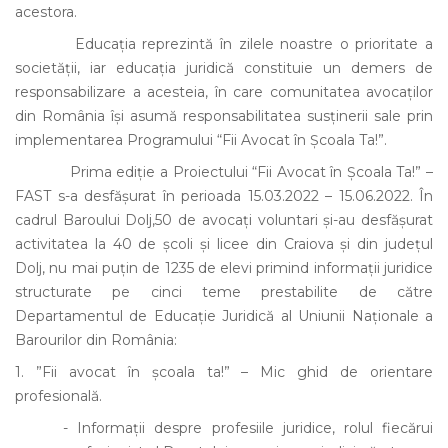
acestora.
Educația reprezintă în zilele noastre o prioritate a
societății, iar educația juridică constituie un demers de
responsabilizare a acesteia, în care comunitatea avocaților
din România își asumă responsabilitatea susținerii sale prin
implementarea Programului “Fii Avocat în Școala Ta!”.
Prima ediție a Proiectului “Fii Avocat în Școala Ta!” –
FAST s-a desfășurat în perioada 15.03.2022 – 15.06.2022. În
cadrul Baroului Dolj,50 de avocați voluntari și-au desfășurat
activitatea la 40 de școli și licee din Craiova și din județul
Dolj, nu mai puțin de 1235 de elevi primind informații juridice
structurate pe cinci teme prestabilite de către
Departamentul de Educație Juridică al Uniunii Naționale a
Barourilor din România:
1. ”Fii avocat în școala ta!” – Mic ghid de orientare
profesională.
- Informații despre profesiile juridice, rolul fiecărui