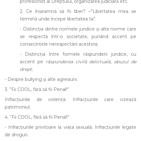
profesionist al Dreptului, organizarea judiciară etc.
2. Ce înseamnă să fii liber? –”Libertatea mea se
termină unde începe libertatea ta”.
- Distincția dintre normele juridice și alte norme care
se respectă într-o societate, punând accent pe
consecințele nerespectării acestora;
- Distincția între formele răspunderii juridice, cu
accent pe
răspunderea civilă delictuală
,
abuzul de
drept
;
- Despre bullying și alte agresiuni.
3. ”Fii COOL, fără să fii Penal!”
Infracțiunile de violență. Infracțiunile care vizează
patrimoniul.
4. ”Fii COOL, fără să fii Penal!”
- Infracțiunile privitoare la viața sexuală. Infracțiunile legate
de droguri.