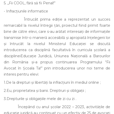
5. „Fii COOL, fără să fii Penal!”
- Infracțiunile informatice
Întrucât prima ediție a reprezentat un succes
remarcabil la nivelul întregii țări, proiectul fiind primit foarte
bine de către elevi, care s-au arătat interesați de informațiile
transmise într-o manieră accesibilă și apropiată înțelegerii lor
și întrucât la nivelul Ministerul Educației se discută
introducerea ca disciplină facultativă în curricula școlară a
disciplineiEducație Juridică, Uniunea Națională a Barourilor
din România și-a propus continuarea Programului “Fii
Avocat în Școala Ta!” prin introducerea unor noi teme de
interes pentru elevi:
1.De la drepturi și libertăți la infracțiuni în mediul online ;
2.Eu, proprietatea și banii. Dreptruri și obligații ;
3.Drepturile și obligațiile mele de zi cu zi .
Începând cu anul școlar 2022 – 2023, activitățile de
educație juridică au continuat cu un efectiv de 25 de avocați