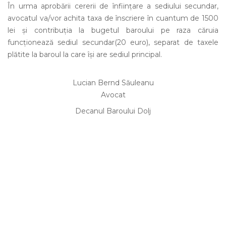
În urma aprobării cererii de înfiinţare a sediului secundar,
avocatul va/vor achita taxa de înscriere în cuantum de 1500
lei şi contribuţia la bugetul baroului pe raza căruia
funcţionează sediul secundar(20 euro), separat de taxele
plătite la baroul la care îşi are sediul principal.
Lucian Bernd Săuleanu
Avocat
Decanul Baroului Dolj