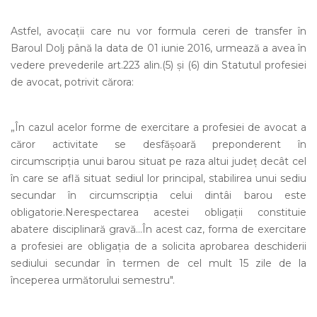
Astfel, avocaţii care nu vor formula cereri de transfer în
Baroul Dolj până la data de 01 iunie 2016, urmează a avea în
vedere prevederile art.223 alin.(5) şi (6) din Statutul profesiei
de avocat, potrivit cărora:
„În cazul acelor forme de exercitare a profesiei de avocat a
căror activitate se desfăşoară preponderent în
circumscripţia unui barou situat pe raza altui judeţ decât cel
în care se află situat sediul lor principal, stabilirea unui sediu
secundar în circumscripţia celui dintâi barou este
obligatorie.Nerespectarea acestei obligaţii constituie
abatere disciplinară gravă...În acest caz, forma de exercitare
a profesiei are obligaţia de a solicita aprobarea deschiderii
sediului secundar în termen de cel mult 15 zile de la
începerea următorului semestru".