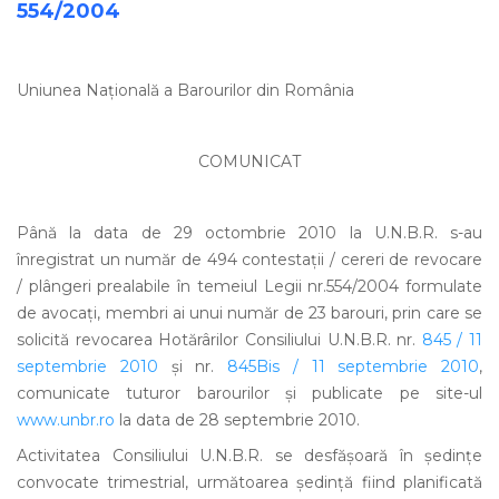
554/2004
Uniunea Naţională a Barourilor din România
COMUNICAT
Până la data de 29 octombrie 2010 la U.N.B.R. s-au
înregistrat un număr de 494 contestaţii / cereri de revocare
/ plângeri prealabile în temeiul Legii nr.554/2004 formulate
de avocaţi, membri ai unui număr de 23 barouri, prin care se
solicită revocarea Hotărârilor Consiliului U.N.B.R. nr.
845 / 11
septembrie 2010
şi nr.
845Bis / 11 septembrie 2010
,
comunicate tuturor barourilor şi publicate pe site-ul
www.unbr.ro
la data de 28 septembrie 2010.
Activitatea Consiliului U.N.B.R. se desfăşoară în şedinţe
convocate trimestrial, următoarea şedinţă fiind planificată