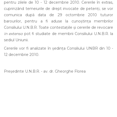
pentru zilele de 10 - 12 decembrie 2010. Cererile în extras,
cuprinzând temeiurile de drept invocate de petenţi, se vor
comunica după data de 29 octombrie 2010 tuturor
barourilor, pentru a fi aduse la cunoştinţa membrilor
Consiliului U.N.B.R. Toate contestaţiile şi cererile de revocare
in extenso
pot fi studiate de membrii Consiliului U.N.B.R. la
sediul Uniunii.
Cererile vor fi analizate în şedinţa Consiliului UNBR din 10 -
12 decembrie 2010.
Preşedinte U.N.B.R. - av. dr. Gheorghe Florea