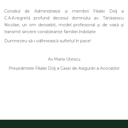
Consiliul de Administrație și membrii Filialei Dolj a
C.A.A.regretă profund decesul domnului av. Tănăsescu
Nicolae, un om deosebit, model profesional și de viață și
transmit sincere condoleanțe familiei îndoliate.
Dumnezeu să-i odihnească sufletul în pace!
Av.Maria Uţescu
Preşedintele Filialei Dolj a Casei de Asigurări a Avocaţilor