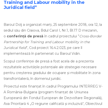
Training and Labour mobility in the
Juridical field”
Baroul Dolj a organizat marți, 25 septembrie 2018, ora 12, la
sediul său din Craiova, Bdul Carol I, Nr.1, Bl.17 D mezanin,
o
conferință de presă
în cadrul proiectului ”
Cross-Border
Partnership for Training and Labour mobility in the
Juridical field
”, Cod proiect 16.4.2.023, pe care îl
implementează în parteneriat cu Baroul Vidin.
Scopul conferinței de presă a fost acela de a prezenta
rezultatele activitățile potențiale ale strategiei necesare
pentru creșterea gradului de ocupare și mobilitate în zona
transfrontalieră, în domeniul juridic.
Proiectul este finanțat în cadrul Programului INTERREG V-
A România-Bulgaria (program finanțat de Uniunea
Europeană din Fondul European de Dezvoltare Regională),
Axa Prioritară 4 „O regiune calificată și incluzivă“, Obiectivul