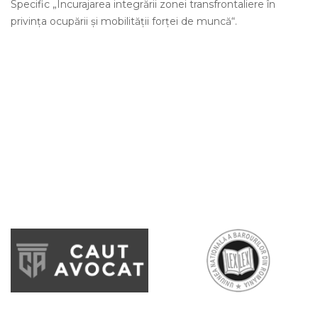
Specific „Încurajarea integrării zonei transfrontaliere în
privinţa ocupării şi mobilităţii forţei de muncă“.