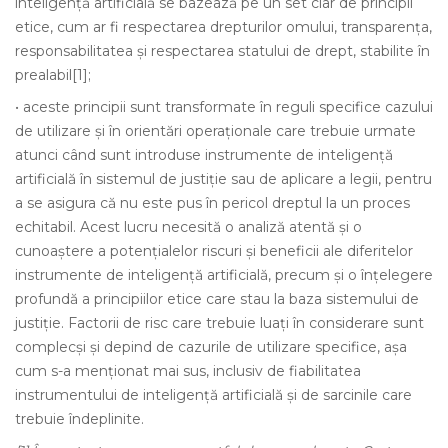
inteligență artificială se bazează pe un set clar de principii
etice, cum ar fi respectarea drepturilor omului, transparența,
responsabilitatea și respectarea statului de drept, stabilite în
prealabil[1];
• aceste principii sunt transformate în reguli specifice cazului
de utilizare și în orientări operaționale care trebuie urmate
atunci când sunt introduse instrumente de inteligență
artificială în sistemul de justiție sau de aplicare a legii, pentru
a se asigura că nu este pus în pericol dreptul la un proces
echitabil. Acest lucru necesită o analiză atentă și o
cunoaștere a potențialelor riscuri și beneficii ale diferitelor
instrumente de inteligență artificială, precum și o înțelegere
profundă a principiilor etice care stau la baza sistemului de
justiție. Factorii de risc care trebuie luați în considerare sunt
complecși și depind de cazurile de utilizare specifice, așa
cum s-a menționat mai sus, inclusiv de fiabilitatea
instrumentului de inteligență artificială și de sarcinile care
trebuie îndeplinite.