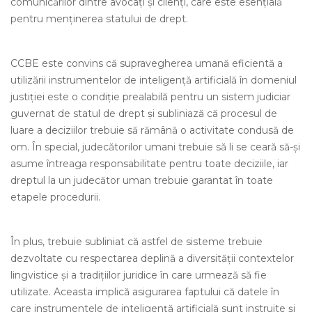
comunicărilor dintre avocați și clienți, care este esențială
pentru menținerea statului de drept.
CCBE este convins că supravegherea umană eficientă a
utilizării instrumentelor de inteligență artificială în domeniul
justiției este o condiție prealabilă pentru un sistem judiciar
guvernat de statul de drept și subliniază că procesul de
luare a deciziilor trebuie să rămână o activitate condusă de
om. În special, judecătorilor umani trebuie să li se ceară să-și
asume întreaga responsabilitate pentru toate deciziile, iar
dreptul la un judecător uman trebuie garantat în toate
etapele procedurii.
În plus, trebuie subliniat că astfel de sisteme trebuie
dezvoltate cu respectarea deplină a diversității contextelor
lingvistice și a tradițiilor juridice în care urmează să fie
utilizate. Aceasta implică asigurarea faptului că datele în
care instrumentele de inteligență artificială sunt instruite și