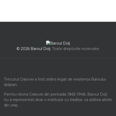
© 2026 Baroul Dolj.
Toate drepturile rezervate.
Trecutul Craiovei a fost strâns legat de existența Baroului
doljean.
Pentru istoria Craiovei din perioada 1865-1948, Baroul Dolj
nu a reprezentat doar o instituție cu tradiție, ca atâtea altele
din oraș.