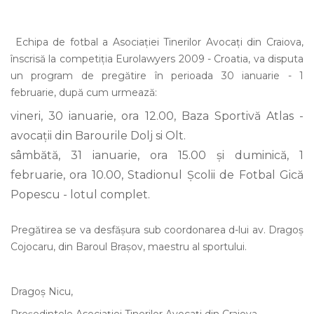
Echipa de fotbal a Asocia
ţ
iei Tinerilor Avocaţi din Craiova,
înscrisă la competiţia Eurolawyers 2009 - Croatia, va disputa
un program de pregătire în perioada 30 ianuarie - 1
februarie, după cum urmează:
vineri, 30 ianuarie, ora 12.00, Baza Sportivă Atlas -
avocaţii din Barourile Dolj si Olt.
sâmbătă, 31 ianuarie, ora 15.00 şi duminică, 1
februarie, ora 10.00, Stadionul Şcolii de Fotbal Gică
Popescu - lotul complet.
Pregătirea se va desfăşura sub coordonarea d-lui av. Dragoş
Cojocaru, din Baroul Braşov, maestru al sportului.
Drago
ş
Nicu,