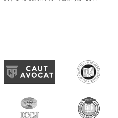
Preşedintele Asociaţiei Tinerilor Avocaţi din Craiova