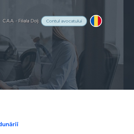
C.A.A. - Filiala Dolj
Contul
avocatului
dunării