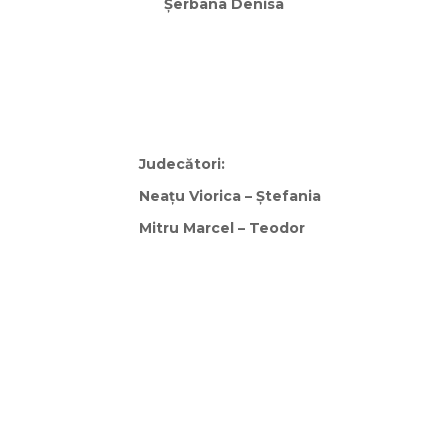
Şerbana Denisa
cători:
orica – Ştefania­­­­­
Marcel – Teodor