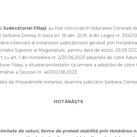
ul
Judecătoriei Filiaşi
, au fost convocați în Adunarea Generală d
Şerbana Denisa, în baza art. 55 alin. (2) lit. d din Legea nr. 304/2022
ne interioară al instanţelor judecătoreşti aprobat prin Hotărârea
siliul Superior al Magistraturii, pentru data de astăzi, 05.09.202
ort cu art. 1 din Hotărârea nr. 2/20.06.2023 adoptată de către Adu
oriei Filiaşi, a situaţiei protestelor ca urmare a adoptării de către
mâniei a Deciziei nr. 467/02.08.2023.
idată de Preşedintele instanţei, doamna judecător Şerbana Denisa
HOTĂRĂŞTE
itate de voturi, forma de protest stabilită prin Hotărârea nr