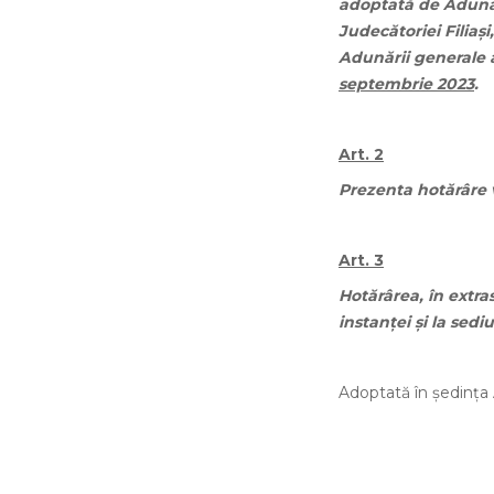
adoptată de Adunare
Judecătoriei Filiaşi
Adunării generale a
septembrie 2023
.
Art. 2
Prezenta hotărâre va
Art. 3
Hotărârea, în extra
instanţei şi la sediu
Adoptată în şedinţa 