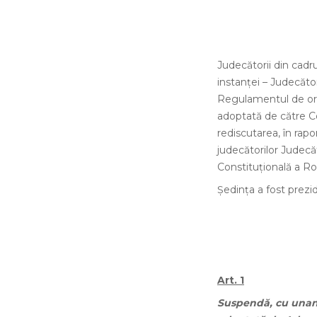
Judecătorii din cadr
instanţei – Judecător 
Regulamentul de ordi
adoptată de către Con
rediscutarea, în rap
judecătorilor Judecăt
Constituţională a Ro
Şedinţa a fost prez
Art. 1
Suspendă, cu unanim