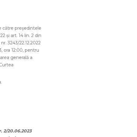
e către președintele
 şi art. 14 lin. 2 din
 nr. 3243/22.12.2022
3, ora 12:00, pentru
narea generală a
 Curtea
.
. 2/20.06.2023