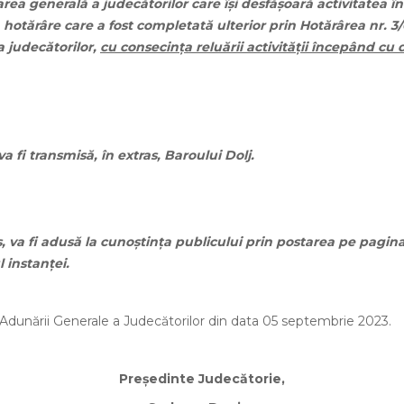
a generală a judecătorilor care îşi desfăşoară activitatea în
,
hotărâre care a fost completată ulterior prin Hotărârea nr. 3
 judecătorilor,
cu consecinţa reluării activităţii începând cu
 fi transmisă, în extras, Baroului Dolj.
s, va fi adusă la cunoştinţa publicului prin postarea pe pagin
l instanţei.
Adunării Generale a Judecătorilor din data 05 septembrie 2023.
Preşedinte Judecătorie,