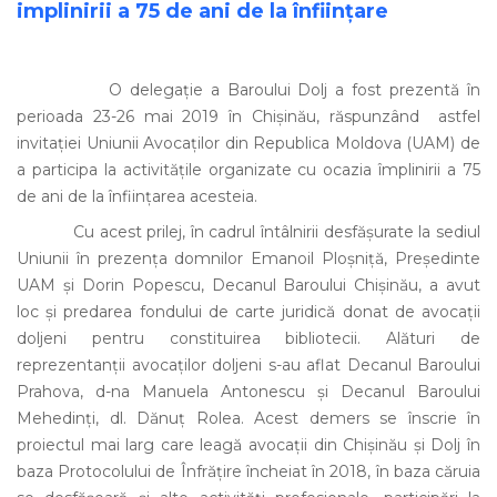
implinirii a 75 de ani de la înființare
O delegație a Baroului Dolj a fost prezentă în
perioada 23-26 mai 2019 în Chișinău, răspunzând astfel
invitației Uniunii Avocaților din Republica Moldova (UAM) de
a participa la activitățile organizate cu ocazia împlinirii a 75
de ani de la înființarea acesteia.
Cu acest prilej, în cadrul întâlnirii desfășurate la sediul
Uniunii în prezența domnilor Emanoil Ploșniță, Președinte
UAM și Dorin Popescu, Decanul Baroului Chișinău, a avut
loc și predarea fondului de carte juridică donat de avocații
doljeni pentru constituirea bibliotecii. Alături de
reprezentanții avocaților doljeni s-au aflat Decanul Baroului
Prahova, d-na Manuela Antonescu și Decanul Baroului
Mehedinți, dl. Dănuț Rolea. Acest demers se înscrie în
proiectul mai larg care leagă avocații din Chișinău și Dolj în
baza Protocolului de Înfrățire încheiat în 2018, în baza căruia