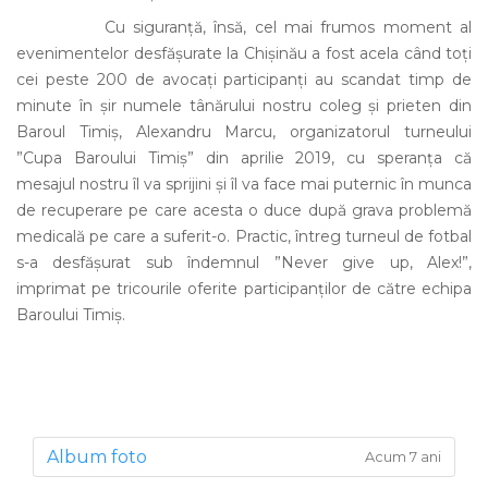
Cu siguranță, însă, cel mai frumos moment al
evenimentelor desfășurate la Chișinău a fost acela când toți
cei peste 200 de avocați participanți au scandat timp de
minute în șir numele tânărului nostru coleg și prieten din
Baroul Timiș, Alexandru Marcu, organizatorul turneului
”Cupa Baroului Timiș” din aprilie 2019, cu speranța că
mesajul nostru îl va sprijini și îl va face mai puternic în munca
de recuperare pe care acesta o duce după grava problemă
medicală pe care a suferit-o. Practic, întreg turneul de fotbal
s-a desfășurat sub îndemnul ”Never give up, Alex!”,
imprimat pe tricourile oferite participanților de către echipa
Baroului Timiș.
Album foto
Acum 7 ani