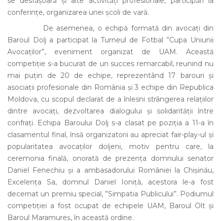
se desfășoară și alte activități profesionale, participări la
conferințe, organizarea unei școli de vară.
De asemenea, o echipă formată din avocați din
Baroul Dolj a participat la Turneul de Fotbal ”Cupa Uniunii
Avocaților”, eveniment organizat de UAM. Această
competiție s-a bucurat de un succes remarcabil, reunind nu
mai puțin de 20 de echipe, reprezentând 17 barouri și
asociații profesionale din România și 3 echipe din Republica
Moldova, cu scopul declarat de a înlesni strângerea relațiilor
dintre avocați, dezvoltarea dialogului și solidarității între
confrați. Echipa Baroului Dolj s-a clasat pe poziția a 11-a în
clasamentul final, însă organizatorii au apreciat fair-play-ul și
popularitatea avocaților doljeni, motiv pentru care, la
ceremonia finală, onorată de prezența domnului senator
Daniel Fenechiu și a ambasadorului României la Chișinău,
Excelența Sa, domnul Daniel Ioniță, acestora le-a fost
decernat un premiu special, ”Simpatia Publicului”. Podiumul
competiției a fost ocupat de echipele UAM, Baroul Olt și
Baroul Maramureș, în această ordine.