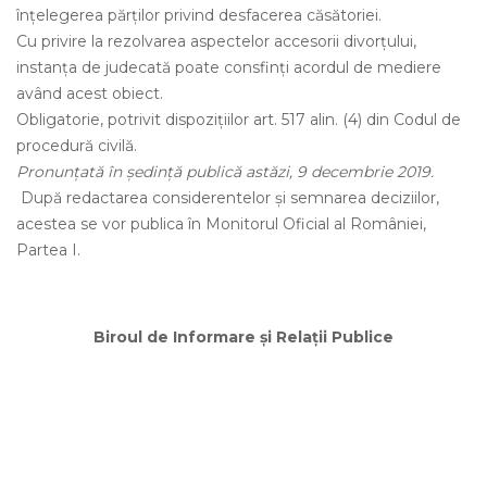
înțelegerea părților privind desfacerea căsătoriei.
Cu privire la rezolvarea aspectelor accesorii divorțului,
instanța de judecată poate consfinți acordul de mediere
având acest obiect.
Obligatorie, potrivit dispozițiilor art. 517 alin. (4) din Codul de
procedură civilă.
Pronunțată în ședință publică astăzi, 9 decembrie 2019.
După redactarea considerentelor şi semnarea deciziilor,
acestea se vor publica în Monitorul Oficial al României,
Partea I.
Biroul de Informare şi Relaţii Publice