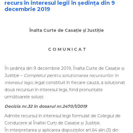
recurs în interesul legii în şedinţa din 9
decembrie 2019
Înalta Curte de Casaţie şi Justiţie
C O M U N I C A T
În ședința din 9 decembrie 2019, Înalta Curte de Casaţie şi
Justiţie –
Completul pentru soluţionarea recursurilor în
interesul legii
, legal constituit în fiecare cauză, a soluționat
două recursuri în interesul legii, fiind pronunțate
următoarele soluții:
Decizia nr.32 în dosarul nr.2470/1/2019
Admite recursul în interesul legii formulat de Colegiul de
Conducere al Înaltei Curţi de Casaţie şi Justiţie.
În interpretarea şi aplicarea dispoziţiilor art.64 alin.(3) din