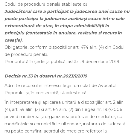
Codul de procedură penală stabileşte că:
Judecătorul care a participat la judecarea unei cauze nu
poate participa la judecarea aceleiaşi cauze într-o cale
extraordinară de atac, în etapa admisibilităţii în
principiu (contestaţie în anulare, revizuire şi recurs în
casaţie).
Obligatorie, conform dispoziţiilor art. 474 alin. (4) din Codul
de procedură penală.
Pronunţată în şedinţa publică, astăzi, 9 decembrie 2019.
Decizia nr.33 în dosarul nr.2023/1/2019
Admite recursul în interesul legii formulat de Avocatul
Poporului şi, în consecinţă, stabileşte că:
În interpretarea și aplicarea unitară a dispozițiilor art. 2 alin.
(4), art. 59 alin. (2) și art. 64 alin. (2) din Legea nr. 192/2006
privind medierea și organizarea profesiei de mediator, cu
modificările și completările ulterioare, instanța de judecată
nu poate consfinți acordul de mediere referitor la