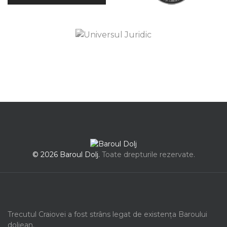
© 2026 Baroul Dolj.
Toate drepturile rezervate.
Trecutul Craiovei a fost strâns legat de existența Baroului
doljean.