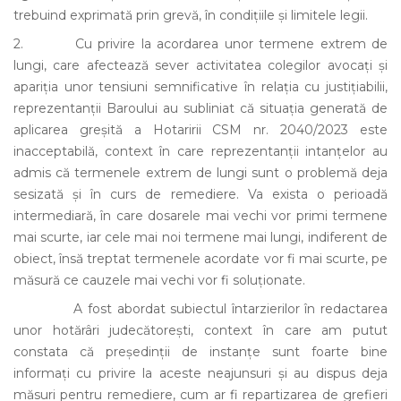
trebuind exprimată prin grevă, în condițiile și limitele legii.
2. Cu privire la acordarea unor termene extrem de
lungi, care afectează sever activitatea colegilor avocați și
apariția unor tensiuni semnificative în relația cu justițiabilii,
reprezentanții Baroului au subliniat că situația generată de
aplicarea greșită a Hotaririi CSM nr. 2040/2023 este
inacceptabilă, context în care reprezentanții intanțelor au
admis că termenele extrem de lungi sunt o problemă deja
sesizată și în curs de remediere. Va exista o perioadă
intermediară, în care dosarele mai vechi vor primi termene
mai scurte, iar cele mai noi termene mai lungi, indiferent de
obiect, însă treptat termenele acordate vor fi mai scurte, pe
măsură ce cauzele mai vechi vor fi soluționate.
A fost abordat subiectul întarzierilor în redactarea
unor hotărâri judecătorești, context în care am putut
constata că președinții de instanțe sunt foarte bine
informați cu privire la aceste neajunsuri și au dispus deja
măsuri pentru remediere, cum ar fi repartizarea de grefieri