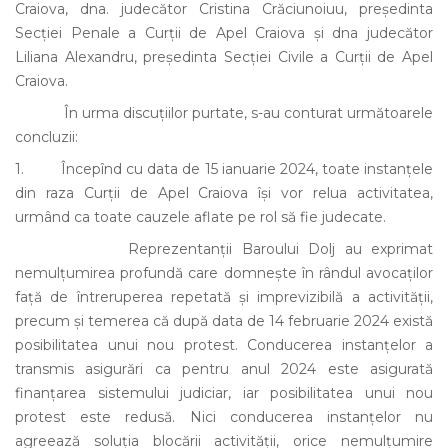
Craiova, dna. judecător Cristina Crăciunoiuu, președinta
Secției Penale a Curții de Apel Craiova și dna judecător
Liliana Alexandru, președinta Secției Civile a Curții de Apel
Craiova.
În urma discuțiilor purtate, s-au conturat următoarele
concluzii:
1. Începînd cu data de 15 ianuarie 2024, toate instanțele
din raza Curții de Apel Craiova își vor relua activitatea,
urmând ca toate cauzele aflate pe rol să fie judecate.
Reprezentanții Baroului Dolj au exprimat
nemulțumirea profundă care domnește în rândul avocaților
față de întreruperea repetată și imprevizibilă a activității,
precum și temerea că după data de 14 februarie 2024 există
posibilitatea unui nou protest. Conducerea instanțelor a
transmis asigurări ca pentru anul 2024 este asigurată
finanțarea sistemului judiciar, iar posibilitatea unui nou
protest este redusă. Nici conducerea instanțelor nu
agreează soluția blocării activității, orice nemulțumire