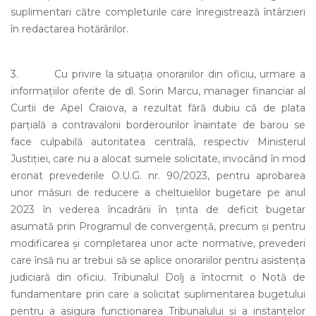
suplimentari către completurile care înregistrează întârzieri
în redactarea hotărârilor.
3. Cu privire la situația onorariilor din oficiu, urmare a
informațiilor oferite de dl. Sorin Marcu, manager financiar al
Curtii de Apel Craiova, a rezultat fără dubiu că de plata
parțială a contravalorii borderourilor înaintate de barou se
face culpabilă autoritatea centrală, respectiv Ministerul
Justiției, care nu a alocat sumele solicitate, invocând în mod
eronat prevederile O.U.G. nr. 90/2023, pentru aprobarea
unor măsuri de reducere a cheltuielilor bugetare pe anul
2023 în vederea încadrării în ținta de deficit bugetar
asumată prin Programul de convergență, precum și pentru
modificarea și completarea unor acte normative, prevederi
care însă nu ar trebui să se aplice onorariilor pentru asistența
judiciară din oficiu. Tribunalul Dolj a întocmit o Notă de
fundamentare prin care a solicitat suplimentarea bugetului
pentru a asigura funcționarea Tribunalului și a instanțelor