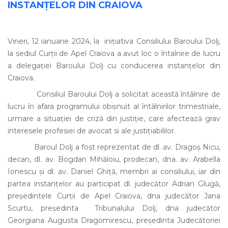
INSTANȚELOR DIN CRAIOVA
Vineri, 12 ianuarie 2024, la inițiativa Consiliului Baroului Dolj,
la sediul Curții de Apel Craiova a avut loc o întalnire de lucru
a delegației Baroului Dolj cu conducerea instanțelor din
Craiova.
Consiliul Baroului Dolj a solicitat această întâlnire de
lucru în afara programului obișnuit al întâlnirilor trimestriale,
urmare a situației de criză din justiție, care afectează grav
interesele profesiei de avocat si ale justițiabililor.
Baroul Dolj a fost reprezentat de dl. av. Dragoș Nicu,
decan, dl. av. Bogdan Mihăloiu, prodecan, dna. av. Arabella
Ionescu și dl. av. Daniel Ghiță, membri ai consiliului, iar din
partea instanțelor au participat dl. judecător Adrian Glugă,
președintele Curții de Apel Craiova, dna judecător Jana
Scurtu, președinta Tribunalului Dolj, dna judecător
Georgiana Augusta Dragomirescu, președinta Judecătoriei