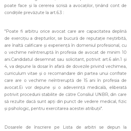
poate face și la cererea scrisă a avocaților, ținând cont de
condițiile prevăzute la art.6.3 :
"Poate fi arbitru orice avocat care are capacitatea deplină
de exercițiu a drepturilor, se bucură de reputație neștirbită,
are înaltă calificare și experiență în domeniul profesional, cu
o vechime neîntreruptă în profesia de avocat de minim 10
ani.Candidatul desemnat sau solicitant, potrivit art.6 alin.1 și
4, va depune la dosar în afară de dovezile privind vechimea,
curriculum vitae și o recomandare din partea unui confrate
care are o vechime neîntreruptă de 15 ani în profesia de
avocat.Ei vor depune și o adeverință medicală, eliberată
potrivit procedurii stabilite de către Consiliul UNBR, din care
să rezulte dacă sunt apți din punct de vedere medical, fizic
și psihologic, pentru exercitarea acestei atribuții".
Dosarele de înscriere pe Lista de arbitri se depun la