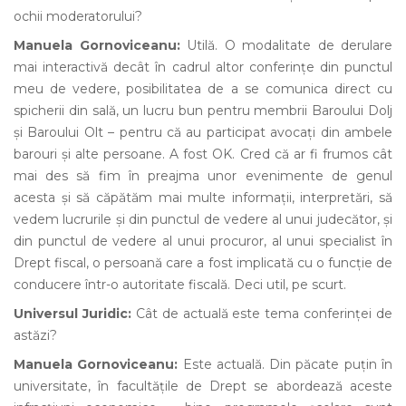
ochii moderatorului?
Manuela Gornoviceanu:
Utilă. O modalitate de derulare
mai interactivă decât în cadrul altor conferințe din punctul
meu de vedere, posibilitatea de a se comunica direct cu
spicherii din sală, un lucru bun pentru membrii Baroului Dolj
și Baroului Olt – pentru că au participat avocați din ambele
barouri și alte persoane. A fost OK. Cred că ar fi frumos cât
mai des să fim în preajma unor evenimente de genul
acesta și să căpătăm mai multe informații, interpretări, să
vedem lucrurile și din punctul de vedere al unui judecător, și
din punctul de vedere al unui procuror, al unui specialist în
Drept fiscal, o persoană care a fost implicată cu o funcție de
conducere într-o autoritate fiscală. Deci util, pe scurt.
Universul Juridic:
Cât de actuală este tema conferinței de
astăzi?
Manuela Gornoviceanu:
Este actuală. Din păcate puțin în
universitate, în facultățile de Drept se abordează aceste