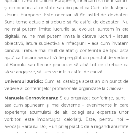
aplicabil Dreptul Uniunii Europene, încercăm să ne inspirăm
și din practica altor state sau din practica Curții de Justiție a
Uniunii Europene. Este necesar să fie astfel de dezbateri.
Sunt teme actuale și trebuie să fie astfel de dezbateri. Nu
ne mai putem limita; lucrurile au evoluat, suntem în era
digitală, nu ne mai putem limita la câteva lucruri – latura
obiectivă, latura subiectivă a infracțiunii – așa cum învățam
cândva. Trebuie mai mult de atât și conferințe de tipul ăsta
ajută ca fiecare avocat să fie pregătit din punctul de vedere
al Baroului sau fiecare practician să aibă tot ce-i trebuie ca
să se angajeze, să lucreze într-o astfel de cauză.
Universul Juridic:
Cum ați cataloga acest an din punct de
vedere al conferințelor profesionale organizate la Craiova?
Manuela Gornoviceanu:
S-au organizat conferințe, sunt –
așa cum spuneam și mai devreme – evenimente în care
experiența acumulată de alți colegi sau expertiza unor
vorbitori este împărtășită celorlalți. Este, pentru noi –
avocații Baroului Dolj – un prilej practic de a regândi anumite