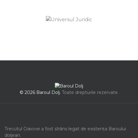
© 2026 Baroul Dolj.
Toate drepturile rezervate.
Trecutul Craiovei a fost strâns legat de existența Baroului
doljean.