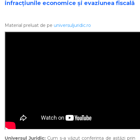
infracţiunile economice şi evaziunea fiscală
Material preluat de pe
universuljuridic.ro
Universul Juridic:
Cum s-a văzut conferința de astăzi prin