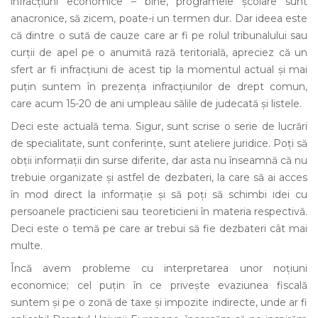
infracțiuni economice – bine, programele școlare sunt
anacronice, să zicem, poate-i un termen dur. Dar ideea este
că dintre o sută de cauze care ar fi pe rolul tribunalului sau
curții de apel pe o anumită rază teritorială, apreciez că un
sfert ar fi infracțiuni de acest tip la momentul actual și mai
puțin suntem în prezența infracțiunilor de drept comun,
care acum 15-20 de ani umpleau sălile de judecată și listele.
Deci este actuală tema. Sigur, sunt scrise o serie de lucrări
de specialitate, sunt conferințe, sunt ateliere juridice. Poți să
obții informații din surse diferite, dar asta nu înseamnă că nu
trebuie organizate și astfel de dezbateri, la care să ai acces
în mod direct la informație și să poți să schimbi idei cu
persoanele practicieni sau teoreticieni în materia respectivă.
Deci este o temă pe care ar trebui să fie dezbateri cât mai
multe.
Încă avem probleme cu interpretarea unor noțiuni
economice; cel puțin în ce privește evaziunea fiscală
suntem și pe o zonă de taxe și impozite indirecte, unde ar fi