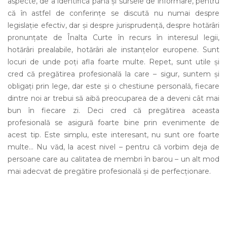
aspecte, de a identifica până și sursele de informare, pentru
că în astfel de conferințe se discută nu numai despre
legislație efectiv, dar și despre jurisprudență, despre hotărâri
pronunțate de Înalta Curte în recurs în interesul legii,
hotărâri prealabile, hotărâri ale instanțelor europene. Sunt
locuri de unde poți afla foarte multe. Repet, sunt utile și
cred că pregătirea profesională la care – sigur, suntem și
obligați prin lege, dar este și o chestiune personală, fiecare
dintre noi ar trebui să aibă preocuparea de a deveni cât mai
bun în fiecare zi. Deci cred că pregătirea aceasta
profesională se asigură foarte bine prin evenimente de
acest tip. Este simplu, este interesant, nu sunt ore foarte
multe… Nu văd, la acest nivel – pentru că vorbim deja de
persoane care au calitatea de membri în barou – un alt mod
mai adecvat de pregătire profesională și de perfecționare.