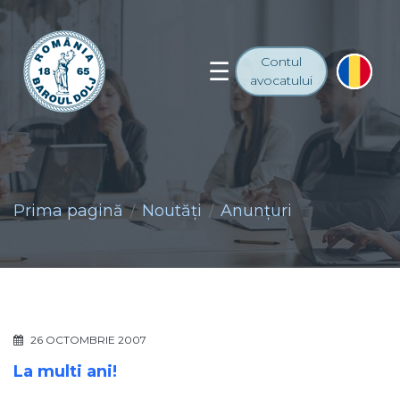
Contul
avocatului
Prima pagină
Noutăţi
Anunţuri
26 OCTOMBRIE 2007
La multi ani!