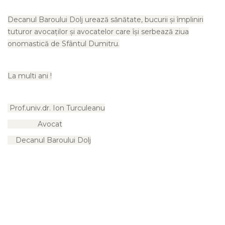
Decanul Baroului Dolj urează sănătate, bucurii şi împliniri
tuturor avocaţilor şi avocatelor care îşi serbează ziua
onomastică de Sfântul Dumitru.
La multi ani !
Prof.univ.dr. Ion Turculeanu
Avocat
Decanul Baroului Dolj