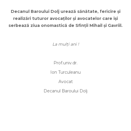
Decanul Baroului Dolj urează sănătate, fericire şi
realizări tuturor avocaţilor şi avocatelor care îşi
serbează ziua onomastică de Sfinţii Mihail şi Gavriil.
La mulți ani !
Prof.univ.dr.
Ion Turculeanu
Avocat
Decanul Baroului Dolj