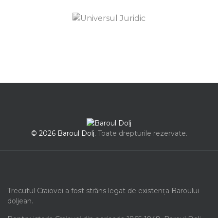
© 2026 Baroul Dolj.
Toate drepturile rezervate.
Trecutul Craiovei a fost strâns legat de existența Baroului
doljean.