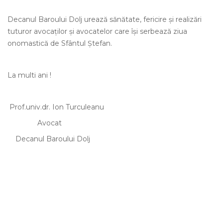
Decanul Baroului Dolj urează sănătate, fericire şi realizări
tuturor avocaţilor şi avocatelor care îşi serbează ziua
onomastică de Sfântul Ştefan.
La multi ani !
Prof.univ.dr. Ion Turculeanu
Avocat
Decanul Baroului Dolj