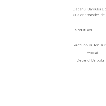
Decanul Baroului Dolj
ziua onomastică de 
La multi ani !
Prof.univ.dr. Ion Tu
Avocat
Decanul Baroului 