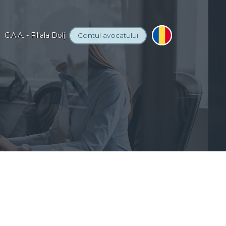
C.A.A. - Filiala Dolj
Contul
avocatului