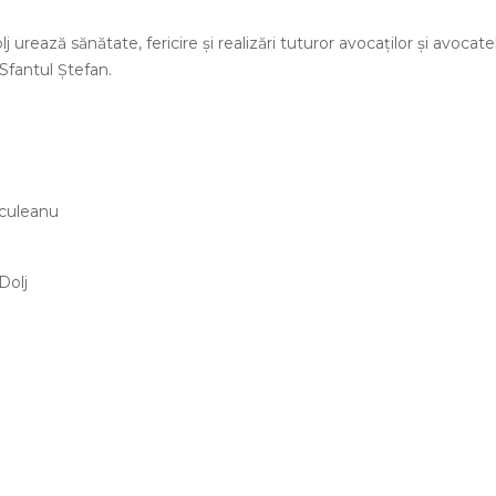
 urează sănătate, fericire şi realizări tuturor avocaţilor şi avocate
Sfantul Ştefan.
rculeanu
Dolj