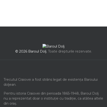
© 2026 Baroul Dolj.
Toate drepturile rezervate.
Trecutul Craiovei a fost strâns legat de existența Baroului
doljean.
Pentru istoria Craiovei din perioada 1865-1948, Baroul Dolj
nu a reprezentat doar o instituție cu tradiție, ca atâtea altele
din oraș.