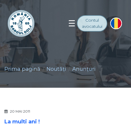
Contul
avocatului
Prima pagină
Noutăţi
Anunţuri
20 MAI 2011
La multi ani !