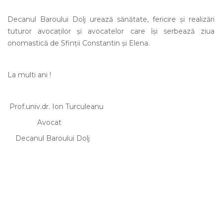
Decanul Baroului Dolj urează sănătate, fericire şi realizări
tuturor avocaţilor şi avocatelor care îşi serbează ziua
onomastică de Sfinţii Constantin şi Elena.
La multi ani !
Prof.univ.dr. Ion Turculeanu
Avocat
Decanul Baroului Dolj