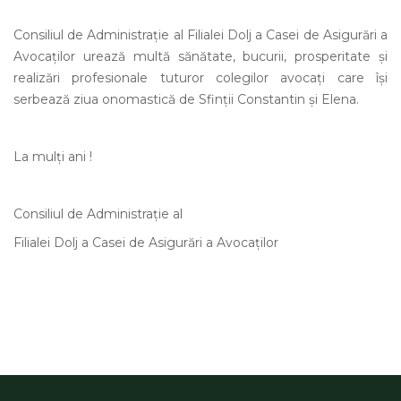
Consiliul de Administrație al Filialei Dolj a Casei de Asigurări a
Avocaților urează multă sănătate, bucurii, prosperitate şi
realizări profesionale tuturor colegilor avocaţi care îşi
serbează ziua onomastică de Sfinţii Constantin şi Elena.
La mulți ani !
Consiliul de Administrație al
Filialei Dolj a Casei de Asigurări a Avocaților