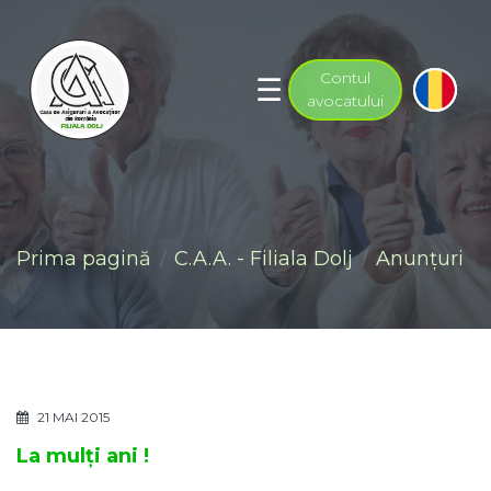
Contul
avocatului
Prima pagină
C.A.A. - Filiala Dolj
Anunţuri
21 MAI 2015
La mulți ani !