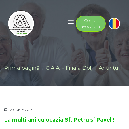
Contul
avocatului
Prima pagină
C.A.A. - Filiala Dolj
Anunţuri
29 IUNIE 2015
La mulți ani cu ocazia Sf. Petru şi Pavel !