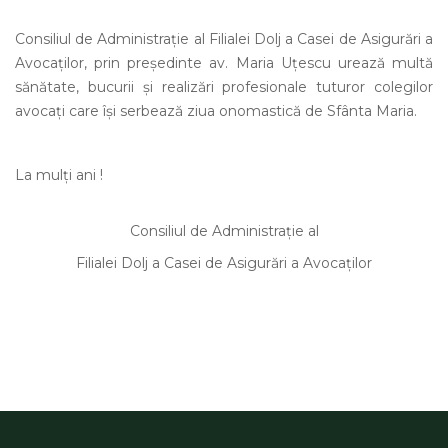
Consiliul de Administrație al Filialei Dolj a Casei de Asigurări a
Avocaților, prin președinte av. Maria Uțescu urează multă
sănătate, bucurii și realizări profesionale tuturor colegilor
avocaţi care îşi serbează ziua onomastică de Sfânta Maria.
La mulți ani !
Consiliul de Administrație al
Filialei Dolj a Casei de Asigurări a Avocaților