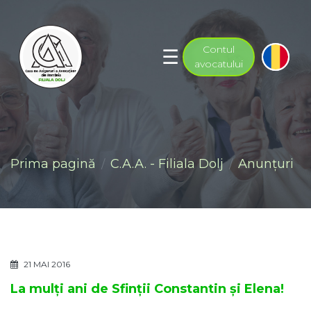
Contul
avocatului
Prima pagină
C.A.A. - Filiala Dolj
Anunţuri
21 MAI 2016
La mulți ani de Sfinții Constantin și Elena!