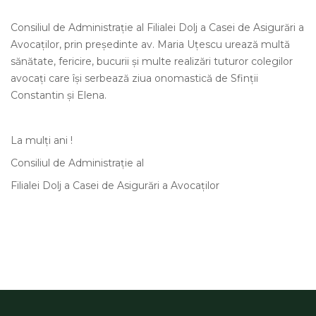
Consiliul de Administrație al Filialei Dolj a Casei de Asigurări a
Avocaților, prin președinte av. Maria Uțescu urează multă
sănătate, fericire, bucurii și multe realizări tuturor colegilor
avocaţi care îşi serbează ziua onomastică de Sfinții
Constantin și Elena.
La mulți ani !
Consiliul de Administrație al
Filialei Dolj a Casei de Asigurări a Avocaților