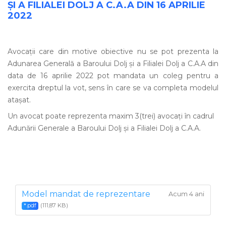
ȘI A FILIALEI DOLJ A C.A.A DIN 16 APRILIE
2022
Avocații care din motive obiective nu se pot prezenta la
Adunarea Generală a Baroului Dolj și a Filialei Dolj a C.A.A din
data de 16 aprilie 2022 pot mandata un coleg pentru a
exercita dreptul la vot, sens în care se va completa modelul
atașat.
Un avocat poate reprezenta maxim 3(trei) avocați în cadrul
Adunării Generale a Baroului Dolj și a Filialei Dolj a C.A.A.
Model mandat de reprezentare
Acum 4 ani
(111,87 KB)
*.pdf