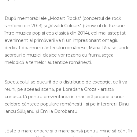
După memorabilele „Mozart Rocks" (concertul de rock
simfonic din 2013) şi „Vivaldi Colours" (show-ul de fuziune
între muzica pop şi cea clasică din 2014), cel mai aşteptat
eveniment al primăverii va fi un impresionant omagiu
dedicat doamnei cântecului românesc, Maria Tănase, unde
acordurile muzicii clasice vor rezona cu frumuseţea
melodică a temelor autentice româneşti.
Spectacolul se bucură de o distribuţie de excepţie, ce îi va
reuni, pe aceeaşi scenă, pe Loredana Groza - artistă
cunoscută pentru prezentarea în manieră proprie a unor
celebre cântece populare româneşti - şi pe interpreţii Dinu
lancu Sălăjanu şi Emilia Dorobanţu.
„Este o mare onoare şi o mare şansă pentru mine să cânt în