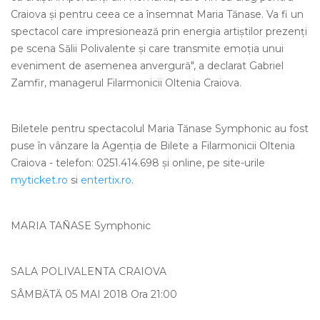
Craiova şi pentru ceea ce a însemnat Maria Tănase. Va fi un
spectacol care impresionează prin energia artiştilor prezenţi
pe scena Sălii Polivalente şi care transmite emoţia unui
eveniment de asemenea anvergură", a declarat Gabriel
Zamfir, managerul Filarmonicii Oltenia Craiova.
Biletele pentru spectacolul Maria Tănase Symphonic au fost
puse în vânzare la Agenţia de Bilete a Filarmonicii Oltenia
Craiova - telefon: 0251.414.698 şi online, pe site-urile
myticket.ro
si
entertix.ro
.
MARIA TAÑASE Symphonic
SALA POLIVALENTA CRAIOVA
SÂMBĂTĂ 05 MAI 2018 Ora 21:00