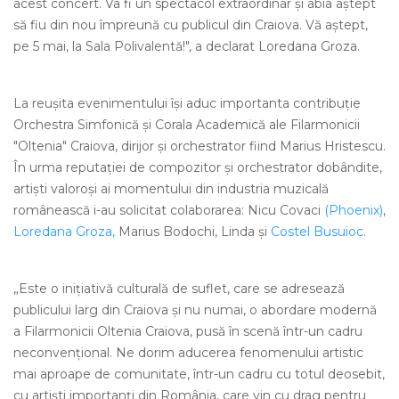
acest concert. Va fi un spectacol extraordinar şi abia aştept
să fiu din nou împreună cu publicul din Craiova. Vă aştept,
pe 5 mai, la Sala Polivalentă!", a declarat Loredana Groza.
La reuşita evenimentului îşi aduc importanta contribuţie
Orchestra Simfonică şi Corala Academică ale Filarmonicii
"Oltenia" Craiova, dirijor şi orchestrator fiind Marius Hristescu.
În urma reputaţiei de compozitor şi orchestrator dobândite,
artişti valoroşi ai momentului din industria muzicală
românească i-au solicitat colaborarea: Nicu Covaci
(Phoenix)
,
Loredana Groza,
Marius Bodochi, Linda şi
Costel Busuioc.
„Este o iniţiativă culturală de suflet, care se adresează
publicului larg din Craiova şi nu numai, o abordare modernă
a Filarmonicii Oltenia Craiova, pusă în scenă într-un cadru
neconvenţional. Ne dorim aducerea fenomenului artistic
mai aproape de comunitate, într-un cadru cu totul deosebit,
cu artişti importanţi din România, care vin cu drag pentru