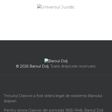
© 2026 Baroul Dolj.
Toate drepturile rezervate.
Trecutul Craiovei a fost strâns legat de existența Baroului
doljean.
Pentru istoria Craiovei din perioada 1865-1948, Baroul Dolj