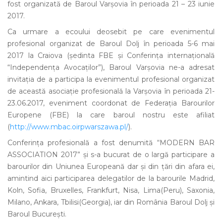
fost organizată de Baroul Varșovia în perioada 21 – 23 iunie
2017.
Ca urmare a ecoului deosebit pe care evenimentul
profesional organizat de Baroul Dolj în perioada 5-6 mai
2017 la Craiova (ședinta FBE și Conferința internațională
“Independența Avocaților”), Baroul Varșovia ne-a adresat
invitația de a participa la evenimentul profesional organizat
de această asociație profesională la Varșovia în perioada 21-
23.06.2017, eveniment coordonat de Federația Barourilor
Europene (FBE) la care baroul nostru este afiliat
(
http://www.mbac.oirpwarszawa.pl/
).
Conferința profesională a fost denumită “MODERN BAR
ASSOCIATION 2017” și s-a bucurat de o largă participare a
barourilor din Uniunea Europeană dar și din țări din afara ei,
amintind aici participarea delegatilor de la barourile Madrid,
Koln, Sofia, Bruxelles, Frankfurt, Nisa, Lima(Peru), Saxonia,
Milano, Ankara, Tbilisi(Georgia), iar din România Baroul Dolj și
Baroul București.