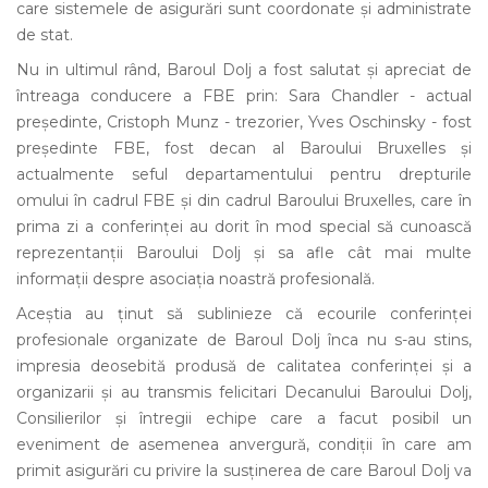
care sistemele de asigurări sunt coordonate și administrate
de stat.
Nu in ultimul rând, Baroul Dolj a fost salutat și apreciat de
întreaga conducere a FBE prin: Sara Chandler - actual
președinte, Cristoph Munz - trezorier, Yves Oschinsky - fost
președinte FBE, fost decan al Baroului Bruxelles și
actualmente seful departamentului pentru drepturile
omului în cadrul FBE și din cadrul Baroului Bruxelles, care în
prima zi a conferinței au dorit în mod special să cunoască
reprezentanții Baroului Dolj și sa afle cât mai multe
informații despre asociația noastră profesională.
Aceștia au ținut să sublinieze că ecourile conferinței
profesionale organizate de Baroul Dolj înca nu s-au stins,
impresia deosebită produsă de calitatea conferinței și a
organizarii și au transmis felicitari Decanului Baroului Dolj,
Consilierilor și întregii echipe care a facut posibil un
eveniment de asemenea anvergură, condiții în care am
primit asigurări cu privire la susținerea de care Baroul Dolj va