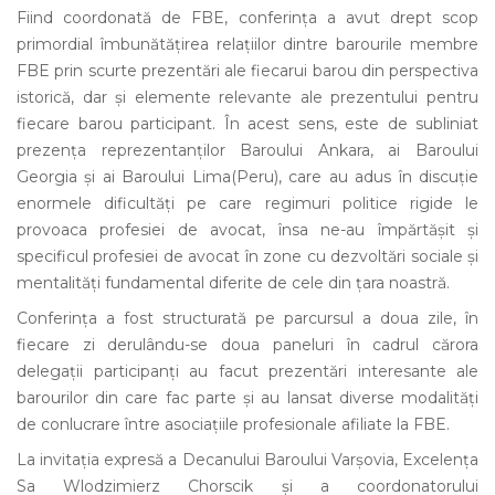
Fiind coordonată de FBE, conferința a avut drept scop
primordial îmbunătățirea relațiilor dintre barourile membre
FBE prin scurte prezentări ale fiecarui barou din perspectiva
istorică, dar și elemente relevante ale prezentului pentru
fiecare barou participant. În acest sens, este de subliniat
prezența reprezentanților Baroului Ankara, ai Baroului
Georgia și ai Baroului Lima(Peru), care au adus în discuție
enormele dificultăți pe care regimuri politice rigide le
provoaca profesiei de avocat, însa ne-au împărtășit și
specificul profesiei de avocat în zone cu dezvoltări sociale și
mentalități fundamental diferite de cele din țara noastră.
Conferința a fost structurată pe parcursul a doua zile, în
fiecare zi derulându-se doua paneluri în cadrul cărora
delegații participanți au facut prezentări interesante ale
barourilor din care fac parte și au lansat diverse modalități
de conlucrare între asociațiile profesionale afiliate la FBE.
La invitația expresă a Decanului Baroului Varșovia, Excelența
Sa Wlodzimierz Chorscik și a coordonatorului