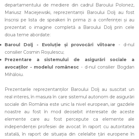
departamentului de mediere din cadrul Baroului Polonez,
Mariusz Maciejewski, reprezentanții Baroului Dolj au fost
înscrisi pe lista de speakeri în prima zi a conferinței și au
prezentat o imagine completă a Baroului Dolj prin cele
doua teme abordate:
Baroul Dolj - Evoluție și provocări viitoare
- d-nul
consilier Cosmin Roșulescu;
Prezentare a sistemului de asigurări sociale a
avocaților - modelul românesc
- d-nul consilier Bogdan
Mihăloiu.
Prezentarile reprezentanților Baroului Dolj au suscitat un
real interes, în masura în care sistemul autonom de asigurări
sociale din România este unic la nivel european, iar gazdele
noastre au fost în mod deosebit interesate de aceste
elemente care au fost percepute ca elemente ale
independenței profesiei de avocat în raport cu autoritatea
statală, în raport de situația din celelalte țări europene în