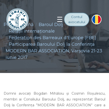
Contul
avocatului
Prima pagină
Baroul Dolj
Relaţii internaţionale
Federation des Barreaux d'Europe (FBE)
Participarea Baroului Dolj la Conferința
MODERN BAR ASSOCIATION, Varșovia 21-23
iunie 2017
Domnii avocați Bogdan Mihăloiu și Cosmin Roșulescu,
membri ai Consiliului Baroului Dolj, au reprezentat Baroul
Dolj la Conferința ”MODERN BAR ASSOCIATION” care a