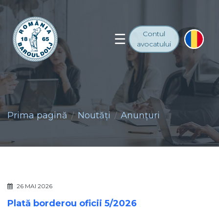
Contul
avocatului
Prima pagină
Noutăţi
Anunţuri
26 MAI 2026
Plată borderou oficii 5/2026