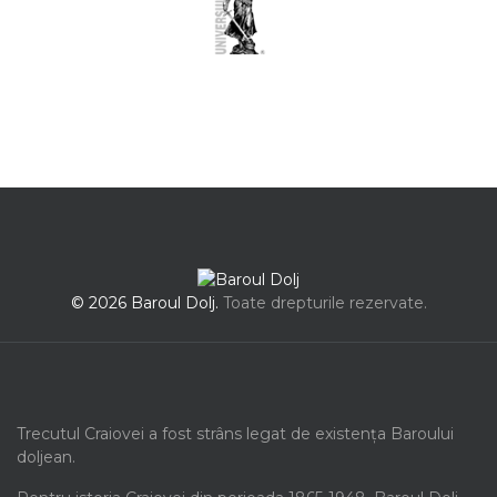
© 2026 Baroul Dolj.
Toate drepturile rezervate.
Trecutul Craiovei a fost strâns legat de existența Baroului
doljean.