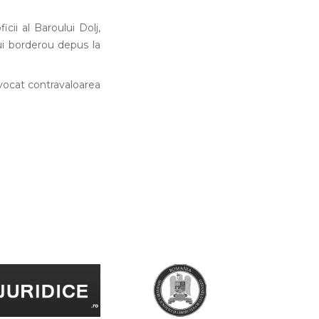
cii al Baroului Dolj,
ui borderou depus la
avocat contravaloarea