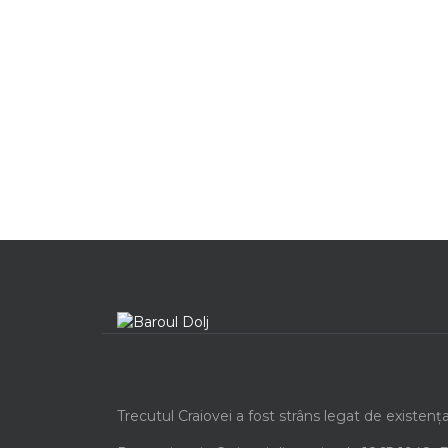
Trecutul Craiovei a fost strâns legat de existenț