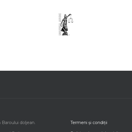
a Baroului doljean.
Termeni şi condiţii