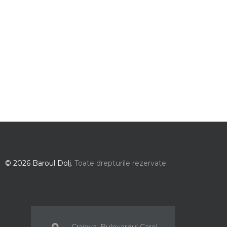
© 2026 Baroul Dolj.
Toate drepturile rezervate.
Craiova, Bulevardul Carol