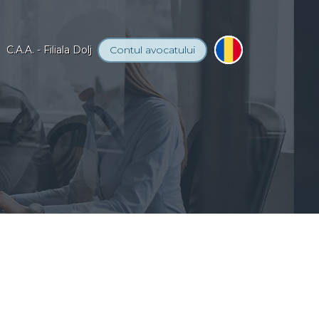
C.A.A. - Filiala Dolj
Contul
avocatului