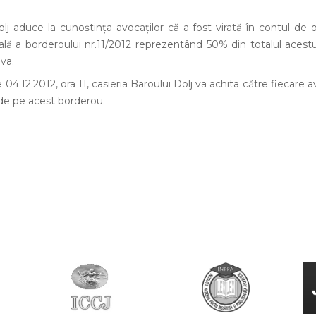
j aduce la cunoștința avocaților că a fost virată în contul de ofi
ială a borderoului nr.11/2012 reprezentând 50% din totalul acest
va.
04.12.2012, ora 11, casieria Baroului Dolj va achita către fiecare 
 de pe acest borderou.