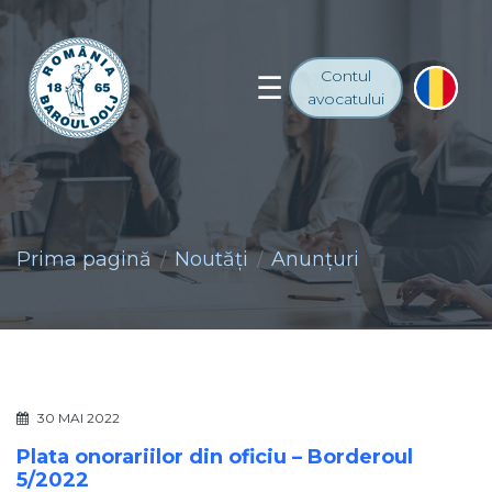
Contul
avocatului
Prima pagină
Noutăţi
Anunţuri
30 MAI 2022
Plata onorariilor din oficiu – Borderoul
5/2022