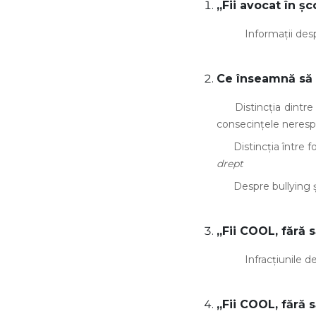
„Fii avocat în ș
Informații despre pro
Ce înseamnă să f
Distincția dintre n
consecințele nerespe
Distincția între fo
drept
Despre bullying și 
„
Fii COOL, fără s
Infracțiunile de vi
„Fii COOL, fără s