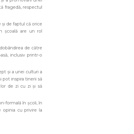
 a promovării unei
rstă fragedă, respectul
i de faptul că orice
in școală are un rol
dobândirea de către
să, inclusiv printr-o
și a unei culturi a
i pot inspira tinerii să
lor de zi cu zi și să
formală în școli, în
e opinia cu privire la