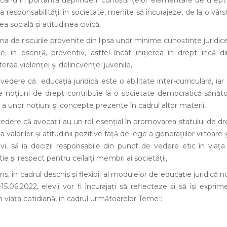
tanța deprinderii cunoștințelor elementare de drept și
și a responsabilității în societate, menite să încurajeze, de la o vâ
ea socială și atitudinea civică,
curile provenite din lipsa unor minime cunoștințe juridice ș
e, în esență, preventiv, astfel încât inițierea în drept încă d
rea violenței și delincvenței juvenile,
 educația juridică este o abilitate inter-curriculară, iar 
 noțiuni de drept contribuie la o societate democratică sănătoa
a unor noțiuni și concepte prezente în cadrul altor materii,
 avocații au un rol esențial în promovarea statului de drept 
a valorilor și atitudinii pozitive față de lege a generațiilor viitoare ș
vi, să ia decizii responsabile din punct de vedere etic în viața 
și respect pentru ceilalți membri ai societății,
adrul deschis și flexibil al modulelor de educație juridică non-
5.06.2022, elevii vor fi încurajați să reflecteze și să își exprim
n viața cotidiană, în cadrul următoarelor Teme :