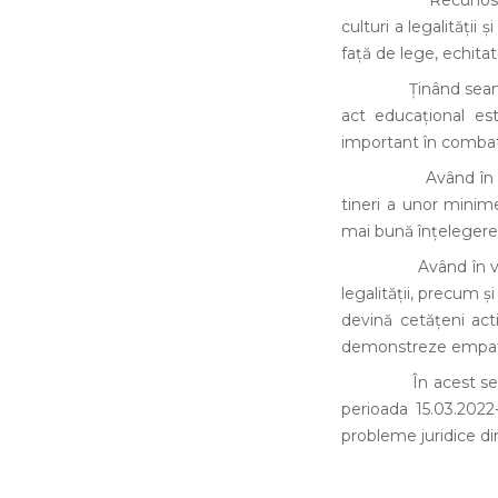
Recunoscând impor
culturi a legalității 
față de lege, echitat
Ținând seama de ris
act educațional est
important în combate
Având în vedere că
tineri a unor minime
mai bună înțelegere 
Având în vedere că
legalității, precum și 
devină cetățeni acti
demonstreze empatie 
În acest sens, în c
perioada 15.03.2022-1
probleme juridice di