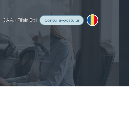
C.A.A. - Filiala Dolj
Contul
avocatului