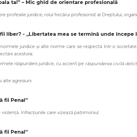
coala ta!” – Mic ghid de orientare profesională
fesiile juridice, rolul fiecărui profesionist al Dreptului, organi
ii liber? - „Libertatea mea se termină unde începe l
ormele juridice și alte norme care se respectă într-o societa
ctării acestora;
rmele răspunderii juridice, cu accent pe
răspunderea civilă delic
alte agresiuni
ă fii Penal”
olență. Infracțiunile care vizează patrimoniul
ă fii Penal”