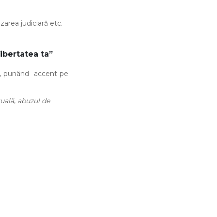
zarea judiciară etc.
ibertatea ta”
te, punând accent pe
tuală
,
abuzul de