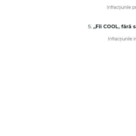
Infracțiunile privit
„Fii COOL, fără s
Infracțiunile in
Coord
Av.E