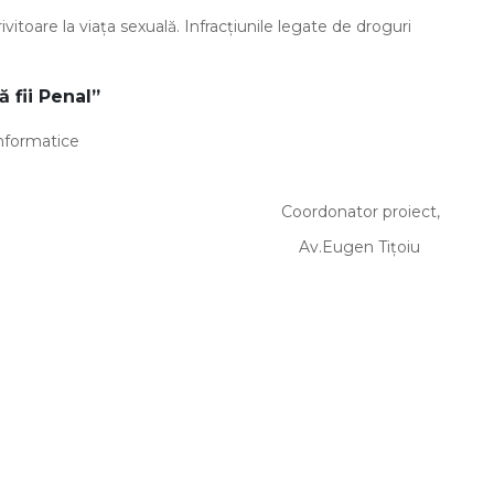
oare la viața sexuală. Infracțiunile legate de droguri
ă fii Penal”
formatice
onator proiect,
ugen Tițoiu