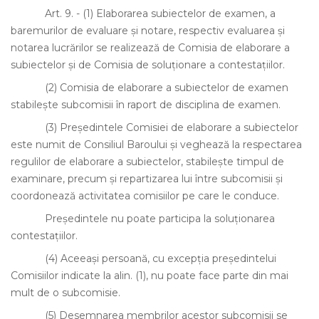
Art. 9.
-
(1)
Elaborarea subiectelor de examen, a
baremurilor de evaluare şi notare, respectiv evaluarea şi
notarea lucrărilor se realizează de Comisia de elaborare a
subiectelor şi de Comisia de soluţionare a contestaţiilor.
(2)
Comisia de elaborare a subiectelor de examen
stabileşte subcomisii în raport de disciplina de examen.
(3)
Preşedintele Comisiei de elaborare a subiectelor
este numit de Consiliul Baroului şi veghează la respectarea
regulilor de elaborare a subiectelor, stabileşte timpul de
examinare, precum şi repartizarea lui între subcomisii şi
coordonează activitatea comisiilor pe care le conduce.
Preşedintele nu poate participa la soluţionarea
contestaţiilor.
(4)
Aceeaşi persoană, cu excepţia preşedintelui
Comisiilor indicate la alin. (1), nu poate face parte din mai
mult de o subcomisie.
(5)
Desemnarea membrilor acestor subcomisii se