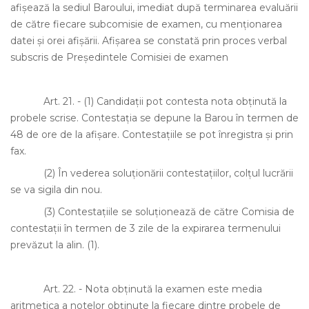
afişează la sediul Baroului, imediat după terminarea evaluării
de către fiecare subcomisie de examen, cu menţionarea
datei şi orei afişării. Afişarea se constată prin proces verbal
subscris de Preşedintele Comisiei de examen
Art. 21.
-
(1)
Candidaţii pot contesta nota obţinută la
probele scrise. Contestaţia se depune la Barou în termen de
48 de ore de la afişare. Contestaţiile se pot înregistra şi prin
fax.
(2)
În vederea soluţionării contestaţiilor, colţul lucrării
se va sigila din nou.
(3)
Contestaţiile se soluţionează de către Comisia de
contestaţii în termen de 3 zile de la expirarea termenului
prevăzut la alin. (1).
Art. 22.
- Nota obţinută la examen este media
aritmetica a notelor obţinute la fiecare dintre probele de