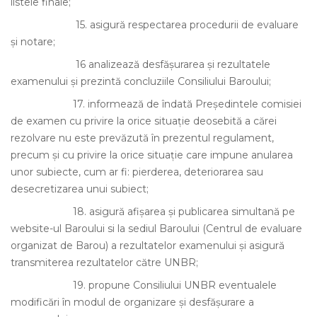
listele finale;
15.
asigură respectarea procedurii de evaluare
şi notare;
16
analizează desfăşurarea şi rezultatele
examenului şi prezintă concluziile Consiliului Baroului;
17.
informează de îndată Preşedintele comisiei
de examen cu privire la orice situaţie deosebită a cărei
rezolvare nu este prevăzută în prezentul regulament,
precum şi cu privire la orice situaţie care impune anularea
unor subiecte, cum ar fi: pierderea, deteriorarea sau
desecretizarea unui subiect;
18.
asigură afişarea şi publicarea simultană pe
website-ul Baroului si la sediul Baroului (Centrul de evaluare
organizat de Barou) a rezultatelor examenului şi asigură
transmiterea rezultatelor către UNBR;
19.
propune Consiliului UNBR eventualele
modificări în modul de organizare şi desfăşurare a