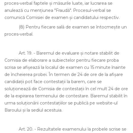
proces-verbal faptele şi măsurile luate, iar lucrarea se
anulează cu menţiunea "Fraudă". Procesul-verbal se
comunică Comisiei de examen şi candidatului respectiv.
(8)
Pentru fiecare sală de examen se întocmeşte un
proces-verbal.
Art. 19.
- Baremul de evaluare şi notare stabilit de
Comisia de elaborare a subiectelor pentru fiecare proba
scrisa se afişează la localul de examen cu 15 minute înainte
de încheierea probei. În termen de 24 de ore de la afişare
candidaţii pot face contestaţii la barem, care se
soluţionează de Comisia de contestaţii în cel mult 24 de ore
de la expirarea termenului de contestare. Baremul stabilit în
urma soluţionării contestaţiilor se publică pe website-ul
Baroului şi la sediul acestuia.
Art. 20.
- Rezultatele examenului la probele scrise se