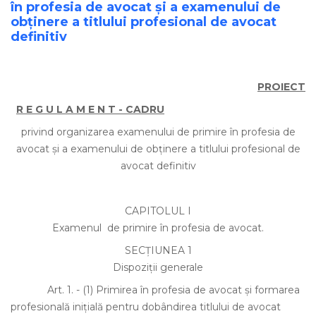
în profesia de avocat şi a examenului de
obţinere a titlului profesional de avocat
definitiv
PROIECT
R E G U L A M E N T - CADRU
privind organizarea examenului de primire în profesia de
avocat şi a examenului de obţinere a titlului profesional de
avocat definitiv
CAPITOLUL I
Examenul de primire în profesia de avocat.
SECŢIUNEA 1
Dispoziţii generale
Art. 1.
-
(1)
Primirea în profesia de avocat şi formarea
profesională iniţială pentru dobândirea titlului de avocat