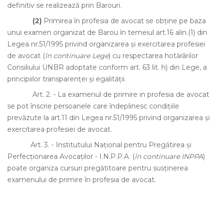
definitiv se realizează prin Barouri.
(2)
Primirea în profesia de avocat se obţine pe baza
unui examen organizat de Barou în temeiul art.16 alin.(1) din
Legea nr.51/1995 privind organizarea şi exercitarea profesiei
de avocat (
în continuare Lege
) cu respectarea hotărârilor
Consiliului UNBR adoptate conform art. 63 lit. h) din Lege, a
principiilor transparenţei şi egalităţii.
Art. 2.
- La examenul de primire in profesia de avocat
se pot înscrie persoanele care îndeplinesc condiţiile
prevăzute la art.11 din Legea nr.51/1995 privind organizarea şi
exercitarea profesiei de avocat.
Art. 3.
- Institutului Naţional pentru Pregătirea şi
Perfecţionarea Avocaţilor - I.N.P.P.A. (
în continuare INPPA
)
poate organiza cursuri pregătitoare pentru susţinerea
examenului de primire în profesia de avocat.