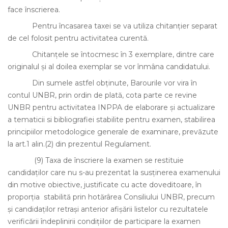
face înscrierea.
Pentru încasarea taxei se va utiliza chitanţier separat
de cel folosit pentru activitatea curentă.
Chitanţele se întocmesc în 3 exemplare, dintre care
originalul şi al doilea exemplar se vor înmâna candidatului.
Din sumele astfel obţinute, Barourile vor vira în
contul UNBR, prin ordin de plată, cota parte ce revine
UNBR pentru activitatea INPPA de elaborare şi actualizare
a tematicii si bibliografiei stabilite pentru examen, stabilirea
principiilor metodologice generale de examinare, prevăzute
la art.1 alin.(2) din prezentul Regulament.
(9)
Taxa de înscriere la examen se restituie
candidaţilor care nu s-au prezentat la susţinerea examenului
din motive obiective, justificate cu acte doveditoare, în
proporţia stabilită prin hotărârea Consiliului UNBR, precum
şi candidaţilor retraşi anterior afişării listelor cu rezultatele
verificării îndeplinirii condiţiilor de participare la examen