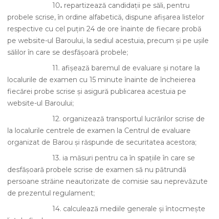
10
.
repartizează candidaţii pe săli, pentru
probele scrise, în ordine alfabetică, dispune afişarea listelor
respective cu cel puţin 24 de ore înainte de fiecare probă
pe website-ul Baroului, la sediul acestuia, precum şi pe uşile
sălilor în care se desfăşoară probele;
11.
afişează baremul de evaluare şi notare la
localurile de examen cu 15 minute înainte de încheierea
fiecărei probe scrise şi asigură publicarea acestuia pe
website-ul Baroului;
12.
organizează transportul lucrărilor scrise de
la localurile centrele de examen la Centrul de evaluare
organizat de Barou şi răspunde de securitatea acestora;
13.
ia măsuri pentru ca în spaţiile în care se
desfăşoară probele scrise de examen să nu pătrundă
persoane străine neautorizate de comisie sau neprevăzute
de prezentul regulament;
14.
calculează mediile generale şi întocmeşte