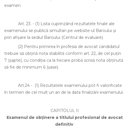
examen.
Art. 23.
-
(1)
Lista cuprinzând rezultatele finale ale
examenului se publică simultan pe website-ul Baroului şi
prin afişare la sediul Baroului (Centrul de evaluare).
(2)
Pentru primirea în profesia de avocat candidatul
trebuie să obţină nota stabilită conform art. 22, de cel puţin
7 (şapte), cu condiţia ca la fiecare probă scrisă nota obţinută
să fie de minimum 6 (şase).
Art.24 - (1)
Rezultatele examenului pot fi valorificate
în termen de cel mult un an de la data finalizării examenului.
CAPITOLUL II
Examenul de obţinere a titlului profesional de avocat
definitiv