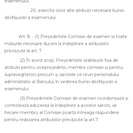
examenului;
20.
exercită orice alte atribuţii necesare bunei
desfăşurări a examenului.
Art. 8.
-
(1)
Preşedintele Comisiei de examen ia toate
măsurile necesare ducerii la îndeplinire a atribuţiilor
prevăzute la art. 7.
(2)
În acest scop, Preşedintele stabileşte fişa de
atribuţii pentru vicepreşedinţii, membrii comisiei şi pentru
supraveghetori, precum şi sarcinile ce revin personalului
administrativ al Baroului, în vederea bunei desfăşurări a
examenului.
(3)
Preşedintele Comisiei de examen coordonează şi
controlează aducerea la îndeplinire a acestor sarcini, iar
fiecare membru al Comisiei poartă întreaga răspundere
pentru realizarea atribuţiilor prevăzute la art.7.