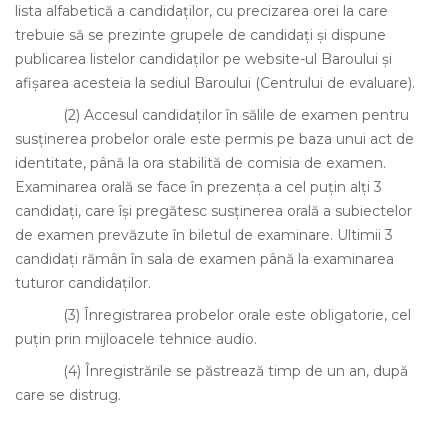
lista alfabetică a candidaţilor, cu precizarea orei la care
trebuie să se prezinte grupele de candidaţi şi dispune
publicarea listelor candidaţilor pe website-ul Baroului şi
afişarea acesteia la sediul Baroului (Centrului de evaluare).
(2)
Accesul candidaţilor în sălile de examen pentru
susţinerea probelor orale este permis pe baza unui act de
identitate, până la ora stabilită de comisia de examen.
Examinarea orală se face în prezenţa a cel puţin alţi 3
candidaţi, care îşi pregătesc susţinerea orală a subiectelor
de examen prevăzute în biletul de examinare. Ultimii 3
candidaţi rămân în sala de examen până la examinarea
tuturor candidaţilor.
(3)
Înregistrarea probelor orale este obligatorie, cel
puţin prin mijloacele tehnice audio.
(4)
Înregistrările se păstrează timp de un an, după
care se distrug.