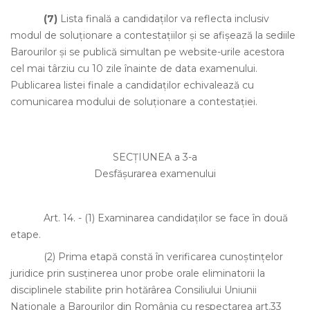
(7)
Lista finală a candidaţilor va reflecta inclusiv
modul de soluţionare a contestaţiilor şi se afişează la sediile
Barourilor şi se publică simultan pe website-urile acestora
cel mai târziu cu 10 zile înainte de data examenului.
Publicarea listei finale a candidaţilor echivalează cu
comunicarea modului de soluţionare a contestaţiei.
SECŢIUNEA a 3-a
Desfăşurarea examenului
Art. 14.
-
(1)
Examinarea candidaţilor se face în două
etape.
(2)
Prima etapă constă în verificarea cunoştinţelor
juridice prin susţinerea unor probe orale eliminatorii la
disciplinele stabilite prin hotărârea Consiliului Uniunii
Naţionale a Barourilor din România cu respectarea art.33