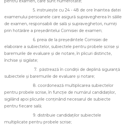
pentru examen, care sunt numerotate;
5.
instruieşte cu 24 - 48 de ore înaintea datei
examenului persoanele care asigură supravegherea în sălile
de examen, responsabili de sală şi supraveghetori, numiţi
prin hotărâre a preşedintelui Comisiei de examen;
6.
preia de la preşedintele Comisiei de
elaborare a subiectelor, subiectele pentru probele scrise şi
baremurile de evaluare şi de notare, în plicuri distincte,
închise şi sigilate;
7.
păstrează în condiţii de deplină siguranţă
subiectele şi baremurile de evaluare şi notare;
8.
coordonează multiplicarea subiectelor
pentru probele scrise, în funcţie de numărul candidaţilor,
sigilând apoi plicurile conţinând necesarul de subiecte
pentru fiecare sală;
9.
distribuie candidaţilor subiectele
multiplicate pentru probele scrise;