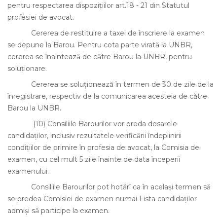
pentru respectarea dispoziţiilor art.18 - 21 din Statutul
profesiei de avocat.
Cererea de restituire a taxei de înscriere la examen
se depune la Barou. Pentru cota parte virată la UNBR,
cererea se înaintează de către Barou la UNBR, pentru
soluţionare.
Cererea se soluţionează în termen de 30 de zile de la
înregistrare, respectiv de la comunicarea acesteia de către
Barou la UNBR.
(10)
Consiliile Barourilor vor preda dosarele
candidaţilor, inclusiv rezultatele verificării îndeplinirii
condiţiilor de primire în profesia de avocat, la Comisia de
examen, cu cel mult 5 zile înainte de data începerii
examenului.
Consiliile Barourilor pot hotărî ca în acelaşi termen să
se predea Comisiei de examen numai Lista candidaţilor
admişi să participe la examen.