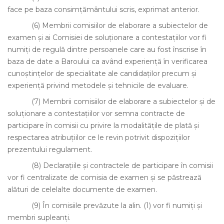
face pe baza consimţământului scris, exprimat anterior.
(6)
Membrii comisiilor de elaborare a subiectelor de
examen şi ai Comisiei de soluţionare a contestaţiilor vor fi
numiţi de regulă dintre persoanele care au fost înscrise în
baza de date a Baroului ca având experienţă în verificarea
cunoştinţelor de specialitate ale candidaţilor precum şi
experienţă privind metodele şi tehnicile de evaluare.
(7)
Membrii comisiilor de elaborare a subiectelor şi de
soluţionare a contestaţiilor vor semna contracte de
participare în comisii cu privire la modalităţile de plată şi
respectarea atribuţiilor ce le revin potrivit dispoziţiilor
prezentului regulament.
(8)
Declaraţiile şi contractele de participare în comisii
vor fi centralizate de comisia de examen şi se păstrează
alături de celelalte documente de examen.
(9)
În comisiile prevăzute la alin. (1) vor fi numiţi şi
membri supleanţi.