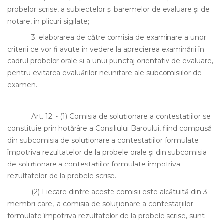
probelor scrise, a subiectelor şi baremelor de evaluare şi de
notare, în plicuri sigilate;
3.
elaborarea de către comisia de examinare a unor
criterii ce vor fi avute în vedere la aprecierea examinării în
cadrul probelor orale şi a unui punctaj orientativ de evaluare,
pentru evitarea evaluărilor neunitare ale subcomisiilor de
examen.
Art. 12.
-
(1)
Comisia de soluţionare a contestaţiilor se
constituie prin hotărâre a Consiliului Baroului, fiind compusă
din subcomisia de soluţionare a contestaţiilor formulate
împotriva rezultatelor de la probele orale şi din subcomisia
de soluţionare a contestaţiilor formulate împotriva
rezultatelor de la probele scrise.
(2)
Fiecare dintre aceste comisii este alcătuită din 3
membri care, la comisia de soluţionare a contestaţiilor
formulate împotriva rezultatelor de la probele scrise, sunt