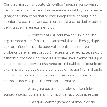
Consiliile Barourilor poate
să verifice îndeplinirea condiţiilor
de înscriere, centralizează dosarele candidaţilor, întocmeşte
şi afişează lista candidaţilor care îndeplinesc condiţiile de
înscriere la examen, afişează lista finală a candidaţilor admişi
pentru susţinerea examenului;
2.
controlează şi îndrumă acţiunile privind
organizarea şi desfăşurarea examenului, identifică şi, după
caz, pregăteşte spaţiile adecvate pentru susţinerea
probelor de examen, procură necesarul de rechizite, asigură
asistenţa medicală pe parcursul desfăşurării examenului şi a
pazei necesare pentru păstrarea ordinii publice la locurile de
examinare şi de evaluare a candidaţilor, asigură formalităţile
necesare acoperirii cheltuielilor de transport, cazare şi
diurnă, după caz, pentru membrii comisiilor;
3.
asigură paza subiectelor şi a lucrărilor
scrise, la sediul comisiei şi în timpul transportului acestora;
4.
asigură confecţionarea ştampilelor-tip