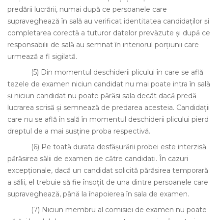
predării lucrării, numai după ce persoanele care
supraveghează în sală au verificat identitatea candidaţilor şi
completarea corectă a tuturor datelor prevăzute şi după ce
responsabilii de sală au semnat în interiorul porţiunii care
urmează a fi sigilată.
(5)
Din momentul deschiderii plicului în care se află
tezele de examen niciun candidat nu mai poate intra în sală
şi niciun candidat nu poate părăsi sala decât dacă predă
lucrarea scrisă şi semnează de predarea acesteia. Candidaţii
care nu se află în sală în momentul deschiderii plicului pierd
dreptul de a mai susţine proba respectivă.
(6)
Pe toată durata desfăşurării probei este interzisă
părăsirea sălii de examen de către candidaţi. În cazuri
excepţionale, dacă un candidat solicită părăsirea temporară
a sălii, el trebuie să fie însoţit de una dintre persoanele care
supraveghează, până la înapoierea în sala de examen.
(7)
Niciun membru al comisiei de examen nu poate