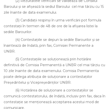
(2)
Rezultatele verificării se validează de Consiliul
Baroului şi se afişează la sediul Baroului cel mai târziu cu 15
zile înainte de data examenului.
(3)
Candidaţii respinşi în urma verificării pot formula
contestaţii în termen de 48 de ore de la afişarea listei la
sediile Barourilor.
(4)
Contestaţiile se depun la sediile Barourilor şi se
înaintează de îndată, prin fax, Comisiei Permanente a
UNBR
.
(5)
Contestaţiile se soluţionează prin hotărâre
definitivă de Comisia Permanentă a UNBR cel mai târziu cu
10 zile înainte de data examenului. Comisia Permanenta
poate delega atribuţia de soluţionare a contestaţiilor
Preşedintelui şi Vicepreşedinţilor UNBR.
(6)
Hotărârea de soluţionare a contestaţiilor se
comunică contestatorului, de îndată, inclusiv prin fax, daca în
contestaţie se menţionează acceptarea acestui mod de
comunicare.