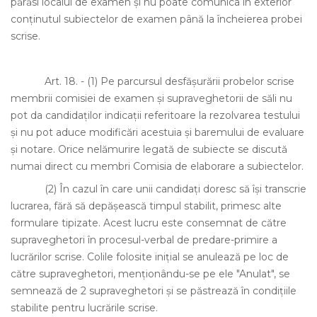
părăsi localul de examen şi nu poate comunica în exterior
conţinutul subiectelor de examen până la încheierea probei
scrise.
Art. 18.
-
(1)
Pe parcursul desfăşurării probelor scrise
membrii comisiei de examen şi supraveghetorii de săli nu
pot da candidaţilor indicaţii referitoare la rezolvarea testului
şi nu pot aduce modificări acestuia şi baremului de evaluare
şi notare. Orice nelămurire legată de subiecte se discută
numai direct cu membri Comisia de elaborare a subiectelor.
(2)
În cazul în care unii candidaţi doresc să îşi transcrie
lucrarea, fără să depăşească timpul stabilit, primesc alte
formulare tipizate. Acest lucru este consemnat de către
supraveghetori în procesul-verbal de predare-primire a
lucrărilor scrise. Colile folosite iniţial se anulează pe loc de
către supraveghetori, menţionându-se pe ele "Anulat", se
semnează de 2 supraveghetori şi se păstrează în condiţiile
stabilite pentru lucrările scrise.