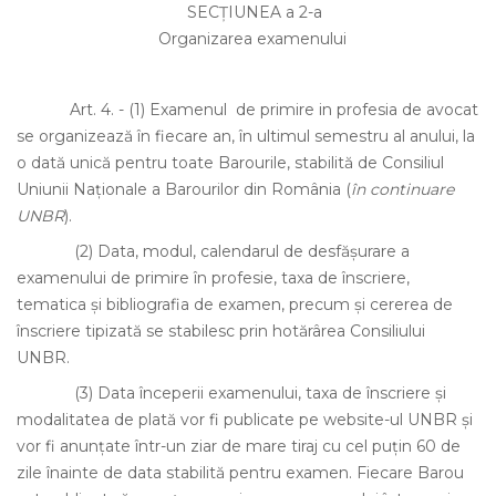
SECŢIUNEA a 2-a
Organizarea examenului
Art. 4.
-
(1)
Examenul de primire in profesia de avocat
se organizează în fiecare an, în ultimul semestru al anului, la
o dată unică pentru toate Barourile, stabilită de Consiliul
Uniunii Naţionale a Barourilor din România (
în continuare
UNBR
).
(2)
Data, modul, calendarul de desfăşurare a
examenului de primire în profesie, taxa de înscriere,
tematica şi bibliografia de examen, precum şi cererea de
înscriere tipizată se stabilesc prin hotărârea Consiliului
UNBR.
(3)
Data începerii examenului, taxa de înscriere şi
modalitatea de plată vor fi publicate pe website-ul UNBR şi
vor fi anunţate într-un ziar de mare tiraj cu cel puţin 60 de
zile înainte de data stabilită pentru examen. Fiecare Barou