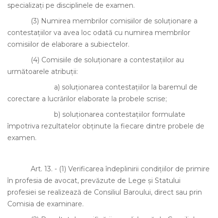
specializaţi pe disciplinele de examen.
(3)
Numirea membrilor comisiilor de soluţionare a
contestaţiilor va avea loc odată cu numirea membrilor
comisiilor de elaborare a subiectelor.
(4)
Comisiile de soluţionare a contestaţiilor au
următoarele atribuţii:
a)
soluţionarea contestaţiilor la baremul de
corectare a lucrărilor elaborate la probele scrise;
b)
soluţionarea contestaţiilor formulate
împotriva rezultatelor obţinute la fiecare dintre probele de
examen.
Art. 13.
-
(1)
Verificarea îndeplinirii condiţiilor de primire
în profesia de avocat, prevăzute de Lege şi Statului
profesiei se realizează de Consiliul Baroului, direct sau prin
Comisia de examinare.