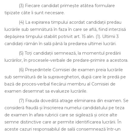
(3)
Fiecare candidat primeşte atâtea formulare
tipizate câte îi sunt necesare.
(4)
La expirarea timpului acordat candidaţii predau
lucrările sub semnătură în faza în care se află, fiind interzisă
depăşirea timpului stabilit potrivit art. 15 alin. (1). Ultimii 3
candidaţi rămân în sală până la predarea ultimei lucrări.
(5)
Toţi candidaţii semnează, la momentul predării
lucrărilor, în procesele-verbale de predare-primire a acestora.
(6)
Preşedintele Comisiei de examen preia lucrările
sub semnătură de la supraveghetori, după care le predă pe
bază de proces-verbal fiecărui membru al Comisiei de
examen desemnat sa evalueze lucrările.
(7)
Frauda dovedită atrage eliminarea din examen. Se
consideră fraudă şi înscrierea numelui candidatului pe teza
de examen în afara rubricii care se sigilează şi orice alte
semne distinctive care ar permite identificarea lucrării. În
aceste cazuri responsabilul de sală consemnează într-un