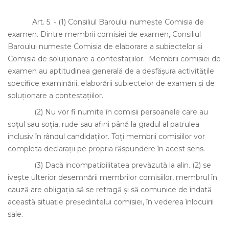
Art. 5.
-
(1)
Consiliul Baroului numeşte Comisia de
examen. Dintre membrii comisiei de examen, Consiliul
Baroului numeşte Comisia de elaborare a subiectelor şi
Comisia de soluţionare a contestaţiilor. Membrii comisiei de
examen au aptitudinea generală de a desfăşura activităţile
specifice examinării, elaborării subiectelor de examen şi de
soluţionare a contestaţiilor.
(2)
Nu vor fi numite în comisii persoanele care au
soţul sau soţia, rude sau afini până la gradul al patrulea
inclusiv în rândul candidaţilor. Toţi membrii comisiilor vor
completa declaraţii pe propria răspundere în acest sens.
(3)
Dacă incompatibilitatea prevăzută la alin. (2) se
iveşte ulterior desemnării membrilor comisiilor, membrul în
cauză are obligaţia să se retragă şi să comunice de îndată
această situaţie preşedintelui comisiei, în vederea înlocuirii
sale.