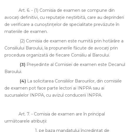
Art. 6.
-
(1)
Comisia de examen se compune din
avocaţi definitivi, cu reputaţie neştirbită, care au deprinderi
de verificare a cunoştinţelor de specialitate prevăzute în
materiile de examen.
(2)
Comisia de examen este numită prin hotărâre a
Consiliului Baroului, la propunerile făcute de avocaţi prin
procedura organizată de fiecare Consiliu al Baroului.
(3)
Preşedinte al Comisiei de examen este Decanul
Baroului.
(4)
La solicitarea Consiliilor Barourilor, din comisiile
de examen pot face parte lectori ai INPPA sau ai
sucursalelor INPPA, cu avizul conducerii INPPA.
Art. 7.
- Comisia de examen are în principal
următoarele atribuţii:
1.
pe baza mandatului încredinţat de