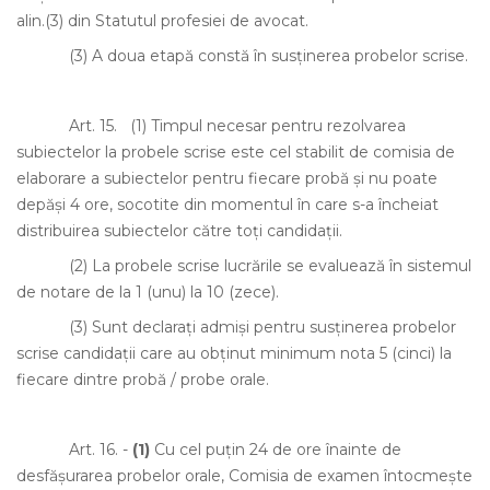
alin.(3) din Statutul profesiei de avocat.
(3)
A doua etapă constă în susţinerea probelor scrise.
Art. 15.
(1)
Timpul necesar pentru rezolvarea
subiectelor la probele scrise este cel stabilit de comisia de
elaborare a subiectelor pentru fiecare probă şi nu poate
depăşi 4 ore, socotite din momentul în care s-a încheiat
distribuirea subiectelor către toţi candidaţii.
(2)
La probele scrise lucrările se evaluează în sistemul
de notare de la 1 (unu) la 10 (zece).
(3)
Sunt declaraţi admişi pentru susţinerea probelor
scrise candidaţii care au obţinut minimum nota 5 (cinci) la
fiecare dintre probă / probe orale.
Art. 16.
-
(1
)
Cu cel puţin 24 de ore înainte de
desfăşurarea probelor orale, Comisia de examen întocmeşte