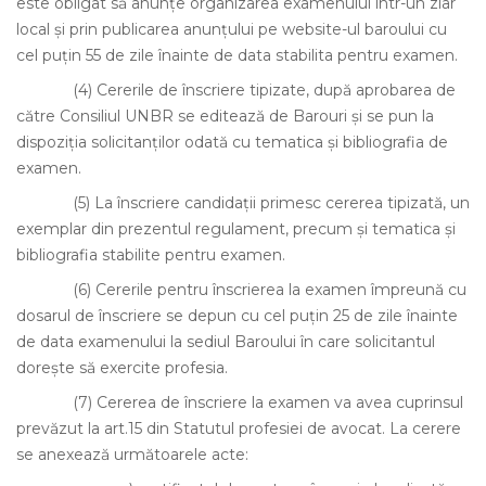
este obligat să anunţe organizarea examenului într-un ziar
local şi prin publicarea anunţului pe website-ul baroului cu
cel puţin 55 de zile înainte de data stabilita pentru examen.
(4)
Cererile de înscriere tipizate, după aprobarea de
către Consiliul UNBR se editează de Barouri şi se pun la
dispoziţia solicitanţilor odată cu tematica şi bibliografia de
examen.
(5)
La înscriere candidaţii primesc cererea tipizată, un
exemplar din prezentul regulament, precum şi tematica şi
bibliografia stabilite pentru examen.
(6)
Cererile pentru înscrierea la examen împreună cu
dosarul de înscriere se depun cu cel puţin 25 de zile înainte
de data examenului la sediul Baroului în care solicitantul
doreşte să exercite profesia.
(7)
Cererea de înscriere la examen va avea cuprinsul
prevăzut la art.15 din Statutul profesiei de avocat. La cerere
se anexează următoarele acte: