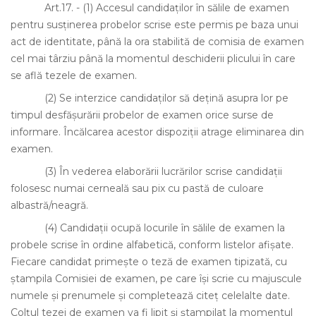
Art.17. - (1)
Accesul candidaţilor în sălile de examen
pentru susţinerea probelor scrise este permis pe baza unui
act de identitate, până la ora stabilită de comisia de examen
cel mai târziu până la momentul deschiderii plicului în care
se află tezele de examen.
(2)
Se interzice candidaţilor să deţină asupra lor pe
timpul desfăşurării probelor de examen orice surse de
informare. Încălcarea acestor dispoziţii atrage eliminarea din
examen.
(3)
În vederea elaborării lucrărilor scrise candidaţii
folosesc numai cerneală sau pix cu pastă de culoare
albastră/neagră.
(4)
Candidaţii ocupă locurile în sălile de examen la
probele scrise în ordine alfabetică, conform listelor afişate.
Fiecare candidat primeşte o teză de examen tipizată, cu
ştampila Comisiei de examen, pe care îşi scrie cu majuscule
numele şi prenumele şi completează citeţ celelalte date.
Colţul tezei de examen va fi lipit şi ştampilat la momentul