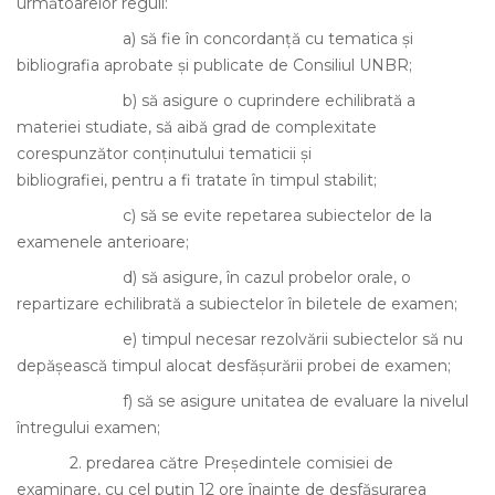
următoarelor reguli:
a)
să fie în concordanţă cu tematica şi
bibliografia aprobate şi publicate de Consiliul UNBR;
b)
să asigure o cuprindere echilibrată a
materiei studiate, să aibă grad de complexitate
corespunzător conţinutului tematicii şi
bibliografiei, pentru a fi tratate în timpul stabilit;
c)
să se evite repetarea subiectelor de la
examenele anterioare;
d)
să asigure, în cazul probelor orale, o
repartizare echilibrată a subiectelor în biletele de examen;
e)
timpul necesar rezolvării subiectelor să nu
depăşească timpul alocat desfăşurării probei de examen;
f)
să se asigure unitatea de evaluare la nivelul
întregului examen;
2.
predarea către Preşedintele comisiei de
examinare, cu cel puţin 12 ore înainte de desfăşurarea