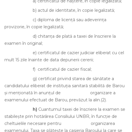
a)
certificatul de naştere, în copie legalizată;
b)
actul de identitate, în copie legalizată;
c)
diploma de licenţă sau adeverinţa
provizorie, în copie legalizată;
d)
chitanţa de plată a taxei de înscriere la
examen în original;
e)
certificatul de cazier judiciar eliberat cu cel
mult 15 zile înainte de data depunerii cererii;
f)
certificatul de cazier fiscal;
g)
certificat privind starea de sănătate a
candidatului eliberat de instituţia sanitară stabilită de Barou
şi menţionată în anunţul de
organizare a
examenului efectuat de Barou, prevăzut la alin.(2).
h)
Cuantumul taxei de înscriere la examen se
stabileşte prin hotărârea Consiliului UNBR, în funcţie de
cheltuielile necesare pentru
organizarea
examenului. Taxa se plăteşte la casieria Baroului la care se