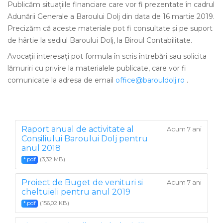
Publicăm situațiile financiare care vor fi prezentate în cadrul
Adunării Generale a Baroului Dolj din data de 16 martie 2019.
Precizăm că aceste materiale pot fi consultate și pe suport
de hârtie la sediul Baroului Dolj, la Biroul Contabilitate.
Avocații interesați pot formula în scris întrebări sau solicita
lămuriri cu privire la materialele publicate, care vor fi
comunicate la adresa de email
office@barouldolj.ro
.
Raport anual de activitate al
Acum 7 ani
Consiliului Baroului Dolj pentru
anul 2018
(3,32 MB)
*.pdf
Proiect de Buget de venituri si
Acum 7 ani
cheltuieli pentru anul 2019
(156,02 KB)
*.pdf