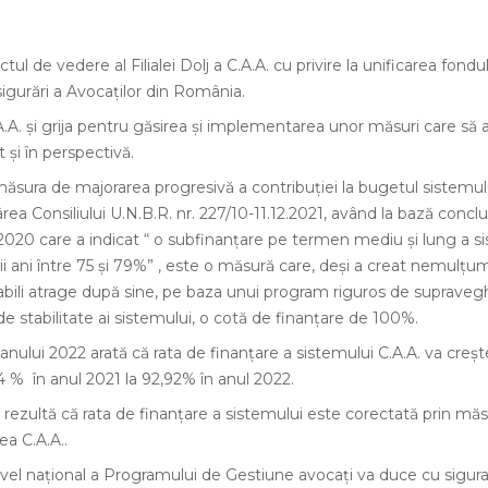
de vedere al Filialei Dolj a C.A.A. cu privire la unificarea fondul
igurări a Avocaților din România.
.A. și grija pentru găsirea și implementarea unor măsuri care să 
 și în perspectivă.
sura de majorarea progresivă a contribuției la bugetul sistemulu
ea Consiliului U.N.B.R. nr. 227/10-11.12.2021, având la bază conclu
 2020 care a indicat “ o subfinanțare pe termen mediu și lung a s
ii ani între 75 și 79%” , este o măsură care, deși a creat nemulțumi
uabili atrage după sine, pe baza unui program riguros de supravegh
 de stabilitate ai sistemului, o cotă de finanțare de 100%.
 anului 2022 arată că rata de finanțare a sistemului C.A.A. va creș
54 % în anul 2021 la 92,92% în anul 2022.
i rezultă că rata de finanțare a sistemului este corectată prin mă
ea C.A.A..
vel național a Programului de Gestiune avocați va duce cu sigur