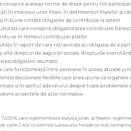
ții consacră aceleași norme de drept pentu toți participanț
ărî în interesul unor filiale, în detrimentul filialelor ai 
și în bune condiții obligațiile de contribuție la sistem
tivității care consacră obligativitatea contribuției bănești
ndu-se în temeiul contribuției plătite
vității, în raport de care toți avocații au obligația de a par
și alte drepturi de asigurări sociale, drepturile exercitân
irea obligațiilor asumate
ții care funcționează între persoane în aceeși situație juri
arenței decizionale flexibile care presupune ca organele
itate și în spiritul adevărului despre toate problemele s
atere proiectele de acte normative.
gea 72/2016 care reglementează statutul juridic al filialelor, reglem
de către C.A.A. nu permite luarea unor hotărâri la nivel central împ