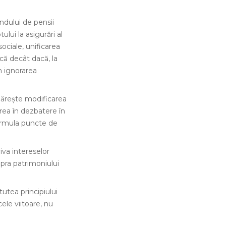
ondului de pensii
lui la asigurări al
sociale, unificarea
ică decât dacă, la
in ignorarea
rmărește modificarea
rea în dezbatere în
formula puncte de
iva intereselor
upra patrimoniului
utea principiului
cele viitoare, nu