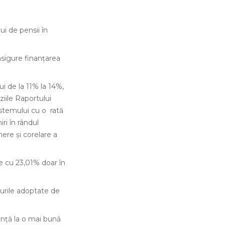
ui de pensii în
asigure finanțarea
i de la 11% la 14%,
ziile Raportului
istemului cu o rată
ri în rândul
ere și corelare a
te cu 23,01% doar în
surile adoptate de
anță la o mai bună