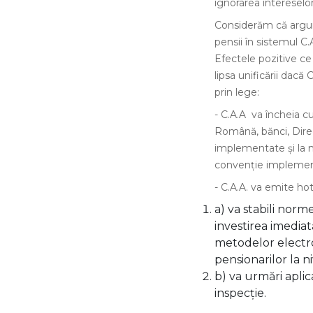
ignorarea intereselor f
Considerăm că argume
pensii în sistemul C.
Efectele pozitive ce 
lipsa unificării dacă
prin lege:
- C.A.A va încheia 
Română, bănci, Direcț
implementate și la n
convenție implementat
- C.A.A. va emite hotă
a) va stabili norme
investirea imediat
metodelor electro
pensionarilor la ni
b) va urmări aplic
inspecție.