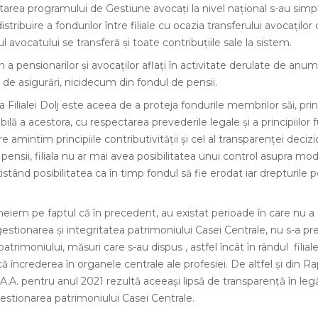
ea programului de Gestiune avocați la nivel național s-au simpli
ibuire a fondurilor între filiale cu ocazia transferului avocaților din
ul avocatului se transferă și toate contribuțiile sale la sistem.
 a pensionarilor și avocaților aflați în activitate derulate de anumit
 de asigurări, nicidecum din fondul de pensii.
 Filialei Dolj este aceea de a proteja fondurile membrilor săi, pri
bilă a acestora, cu respectarea prevederile legale și a principiilo
e amintim principiile contributivității și cel al transparenței decizio
e pensii, filiala nu ar mai avea posibilitatea unui control asupra m
istând posibilitatea ca în timp fondul să fie erodat iar drepturile p
eiem pe faptul că în precedent, au existat perioade în care nu a 
 gestionarea și integritatea patrimoniului Casei Centrale, nu s-a p
patrimoniului, măsuri care s-au dispus , astfel încât în rândul filia
ă încrederea în organele centrale ale profesiei. De altfel și din R
A.A. pentru anul 2021 rezultă aceeași lipsă de transparență în legă
 gestionarea patrimoniului Casei Centrale.