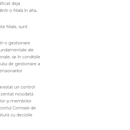
ficat deja
tr-o filială în alta,
e filiale, sunt
ntr-o gestionare
r fundamentale ale
nale, iar în condițiile
odului de gestionare a
ensionarilor
existat un control
rezentat niciodată
lelor și membrilor
aportul Comisiei de
tură cu deciziile