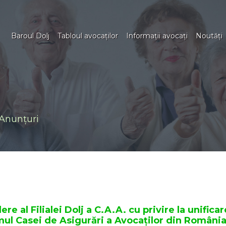
Baroul Dolj
Tabloul avocaţilor
Informaţii avocaţi
Noutăţi
Anunţuri
re al Filialei Dolj a C.A.A. cu privire la unifica
emul Casei de Asigurări a Avocaților din Români