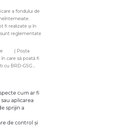
icare a fondului de
t neîntemeiate.
 fi realizate și în
cum sunt reglementate
cesare ( Poșta
în care să poată fi
ești cu BRD-GSG ,
 aspecte cum ar fi
 sau aplicarea
 sprijin a
re de control și