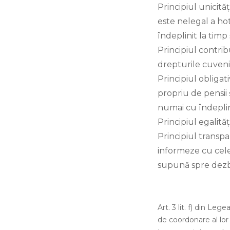
Principiul unicită
este nelegal a hot
îndeplinit la timp 
Principiul contribu
drepturile cuveni
Principiul obligati
propriu de pensii 
numai cu îndeplin
Principiul egalită
Principiul transp
informeze cu celer
supună spre dezb
Art. 3 lit. f) din Le
de coordonare al lor 