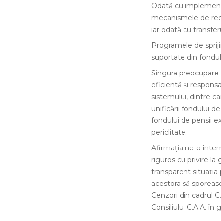
Odată cu implementar
mecanismele de redistr
iar odată cu transfer
Programele de sprijin
suportate din fondul
Singura preocupare a
eficientă și responsa
sistemului, dintre car
unificării fondului d
fondului de pensii ex
periclitate.
Afirmația ne-o întem
riguros cu privire la
transparent situația 
acestora să sporeasc
Cenzori din cadrul C.
Consiliului C.A.A. în