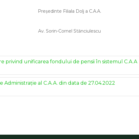
Președinte Filiala Dolj a C.A.A.
Av. Sorin-Cornel Stănciulescu
re privind unificarea fondului de pensii în sistemul C.A.A
de Administrație al C.A.A. din data de 27.04.2022