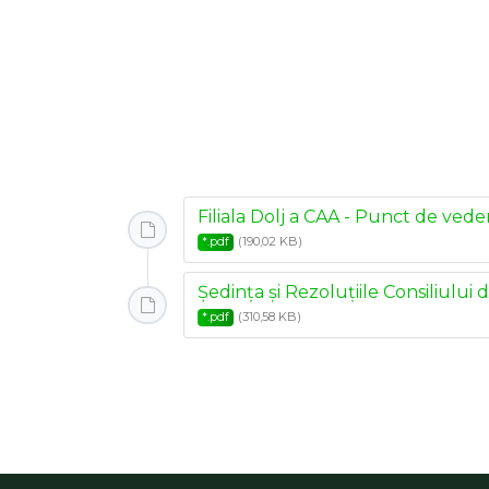
Filiala Dolj a CAA - Punct de vede
(190,02 KB)
*.pdf
Ședința și Rezoluțiile Consiliului 
(310,58 KB)
*.pdf