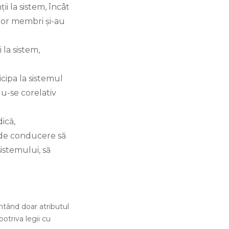
ii la sistem, încât
căror membri și-au
 la sistem,
ticipa la sistemul
du-se corelativ
dică,
 de conducere să
istemului, să
entând doar atributul
otriva legii cu