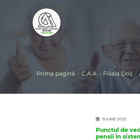
Prima pagină
C.A.A. - Filiala Dolj
15 IUNIE 2022
Punctul de vede
pensii în sist