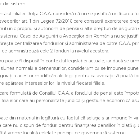
r din sistem.
iliul Filialei Dolj a C.A.A. consideră că nu se justifică unificarea f
vederilor art. 1 din Legea 72/2016 care consacră exercitarea dreptu
mul unic propriu și autonom de pensii și alte drepturi de asigurări 
 sistemul Casei de Asigurări a Avocaților din România nu se justif
ărește centralizarea fondurilor și administrarea de către C.A.A. pr
lor ce administrează cele 2 fonduri la nivelul acestora.
u poate fi dispusă în contextul legislației actuale, iar dacă se u
ccesiunea normală a demersurilor, considerăm că se impunea pune
gurați a acestor modificări ale legii pentru ca avocații să poată 
re apărarea intereselor lor la nivelul fiecărei filiale.
are formulată de Consiliul C.A.A. a fondului de pensii este împotr
 filialelor care au personalitate juridică și gestiune economică as
e din material în legătură cu faptul că soluția s-ar impune în virt
lele care nu dispun de fonduri pentru finanțarea pensiilor în plată și 
âtă vreme încalcă celelate principii ce guvernează sistemul: