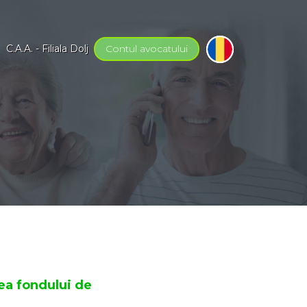
C.A.A. - Filiala Dolj
Contul
avocatului
rea fondului de
a