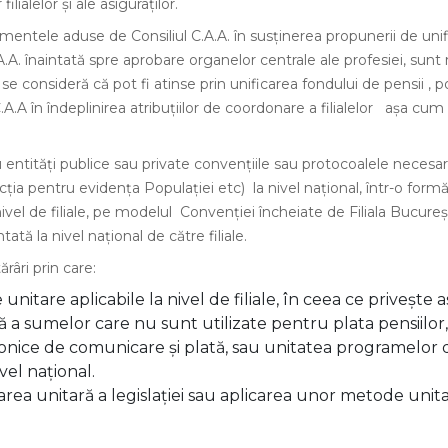
ilialelor și ale asiguraților.
ntele aduse de Consiliul C.A.A. în susținerea propunerii de unif
A.A. înaintată spre aprobare organelor centrale ale profesiei, sun
se consideră că pot fi atinse prin unificarea fondului de pensii , pot
 C.A.A în îndeplinirea atribuțiilor de coordonare a filialelor așa 
cu entități publice sau private convențiile sau protocoalele ne
ia pentru evidența Populației etc) la nivel național, într-o formă 
ivel de filiale, pe modelul Convenției încheiate de Filiala Bucur
ă la nivel național de către filiale.
râri prin care:
 unitare aplicabile la nivel de filiale, în ceea ce privește
ă a sumelor care nu sunt utilizate pentru plata pensiilor,
nice de comunicare și plată, sau unitatea programelor de
vel național.
area unitară a legislației sau aplicarea unor metode unita