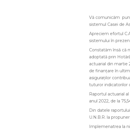
Vă comunicăm punctul 
sistemul Casei de As
Apreciem efortul C.A
sistemului în prezent
Constatăm însă că mă
adoptată prin Hotărâr
actuarial din martie
de finanțare în ultim
asiguraților contrib
tuturor indicatorilor
Raportul actuarial al
anul 2022, de la 75,
Din datele raportulu
U.N.B.R. la propuner
Implemenatrea la ni