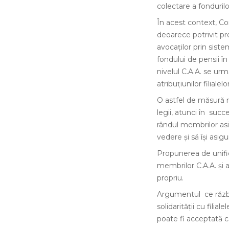
colectare a fondurilo
În acest context, Cons
deoarece potrivit pre
avocaților prin siste
fondului de pensii în
nivelul C.A.A. se urm
atribuțiunilor filiale
O astfel de măsură n
legii, atunci în su
rândul membrilor asi
vedere și să își asigu
Propunerea de unific
membrilor C.A.A. și a
propriu.
Argumentul ce răzbat
solidarității cu filia
poate fi acceptată c