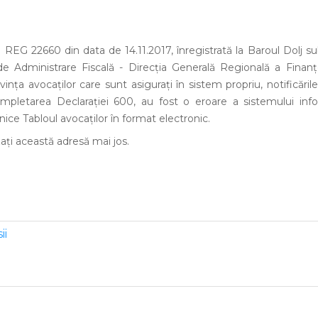
REG 22660 din data de 14.11.2017, înregistrată la Baroul Dolj sub
e Administrare Fiscală - Direcţia Generală Regională a Finanţ
vinţa avocaţilor care sunt asiguraţi în sistem propriu, notificăril
ompletarea Declaraţiei 600, au fost o eroare a sistemului in
ice Tabloul avocaţilor în format electronic.
aţi această adresă mai jos.
ii