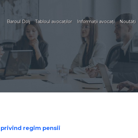
Baroul Dolj
Tabloul avocaţilor
Informaţii avocaţi
Noutăţi
privind regim pensii