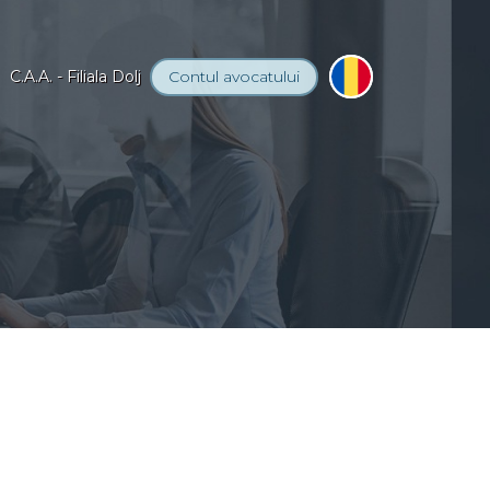
C.A.A. - Filiala Dolj
Contul
avocatului