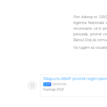
Prin Adresa nr. DRG 
Agenţia Naţională d
recunoaşte că în pri
perioadă, privind c
Baroul Dolj să comun
Vă rugăm să vizualiz
Răspuns ANAF privind regim pens
(353,32 KB)
*.pdf
Format PDF